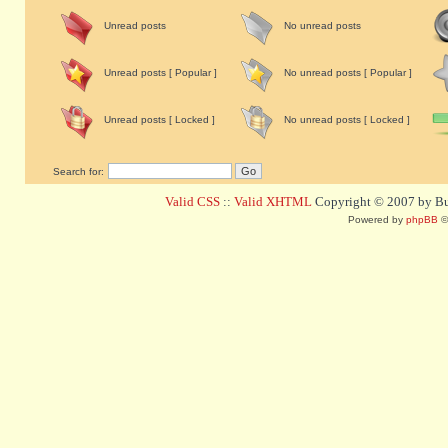
Unread posts
No unread posts
Unread posts [ Popular ]
No unread posts [ Popular ]
Unread posts [ Locked ]
No unread posts [ Locked ]
Search for:
Valid CSS
::
Valid XHTML
Copyright © 2007 by Bug
Powered by
phpBB
©