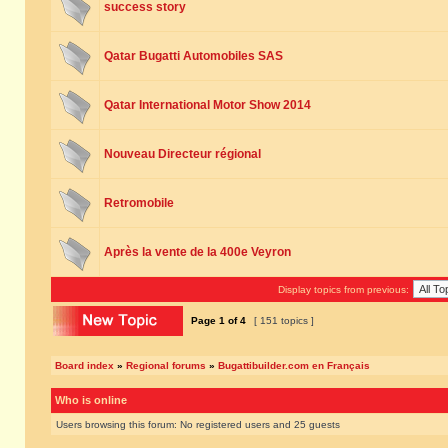
success story
Qatar Bugatti Automobiles SAS
Qatar International Motor Show 2014
Nouveau Directeur régional
Retromobile
Après la vente de la 400e Veyron
Display topics from previous:
Page
1
of
4
[ 151 topics ]
Board index
»
Regional forums
»
Bugattibuilder.com en Français
Who is online
Users browsing this forum: No registered users and 25 guests