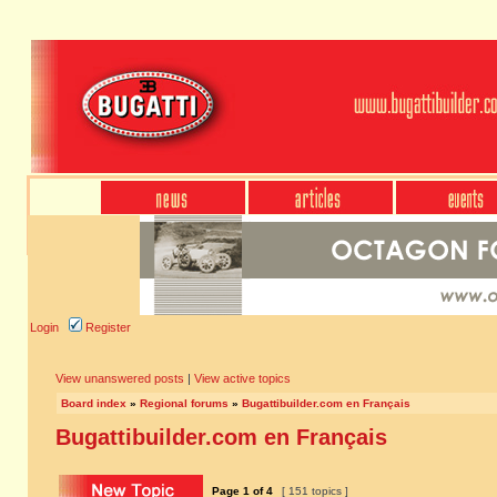
Login
Register
View unanswered posts
|
View active topics
Board index
»
Regional forums
»
Bugattibuilder.com en Français
Bugattibuilder.com en Français
Page
1
of
4
[ 151 topics ]