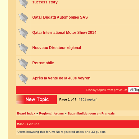
success story
Qatar Bugatti Automobiles SAS
Qatar International Motor Show 2014
Nouveau Directeur régional
Retromobile
Après la vente de la 400e Veyron
Display topics from previous:
Page
1
of
4
[ 151 topics ]
Board index
»
Regional forums
»
Bugattibuilder.com en Français
Who is online
Users browsing this forum: No registered users and 33 guests