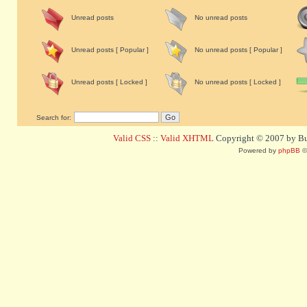
Unread posts
No unread posts
Unread posts [ Popular ]
No unread posts [ Popular ]
Unread posts [ Locked ]
No unread posts [ Locked ]
Search for:
Valid CSS
::
Valid XHTML
Copyright © 2007 by Bug
Powered by
phpBB
©