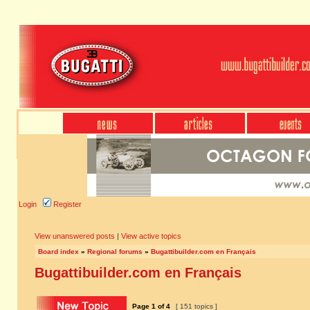
Login
Register
View unanswered posts
|
View active topics
Board index
»
Regional forums
»
Bugattibuilder.com en Français
Bugattibuilder.com en Français
Page
1
of
4
[ 151 topics ]