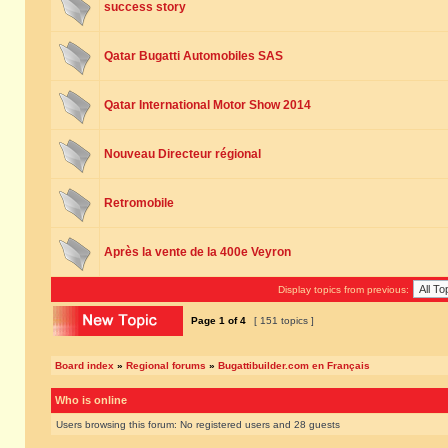
success story
Qatar Bugatti Automobiles SAS
Qatar International Motor Show 2014
Nouveau Directeur régional
Retromobile
Après la vente de la 400e Veyron
Display topics from previous:
Page
1
of
4
[ 151 topics ]
Board index
»
Regional forums
»
Bugattibuilder.com en Français
Who is online
Users browsing this forum: No registered users and 28 guests