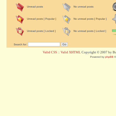
Unread posts
No unread posts
Unread posts [ Popular ]
No unread posts [ Popular ]
Unread posts [ Locked ]
No unread posts [ Locked ]
Search for:
Valid CSS
::
Valid XHTML
Copyright © 2007 by Bug
Powered by
phpBB
©