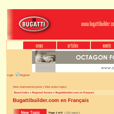
Login
Register
View unanswered posts
|
View active topics
Board index
»
Regional forums
»
Bugattibuilder.com en Français
Bugattibuilder.com en Français
Page
1
of
4
[ 151 topics ]