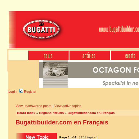
Login
Register
View unanswered posts
|
View active topics
Board index
»
Regional forums
»
Bugattibuilder.com en Français
Bugattibuilder.com en Français
Page
1
of
4
[ 151 topics ]