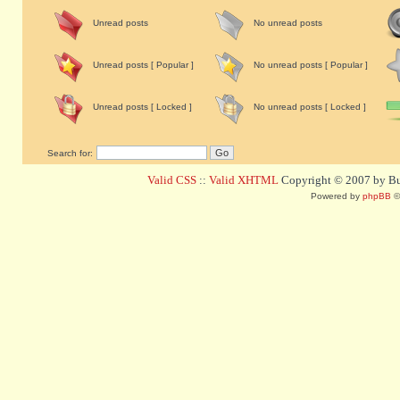
Unread posts
No unread posts
Unread posts [ Popular ]
No unread posts [ Popular ]
Unread posts [ Locked ]
No unread posts [ Locked ]
Search for:
Valid CSS
::
Valid XHTML
Copyright © 2007 by Bug
Powered by
phpBB
©