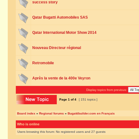
success story
Qatar Bugatti Automobiles SAS
Qatar International Motor Show 2014
Nouveau Directeur régional
Retromobile
Après la vente de la 400e Veyron
Display topics from previous:
Page
1
of
4
[ 151 topics ]
Board index
»
Regional forums
»
Bugattibuilder.com en Français
Who is online
Users browsing this forum: No registered users and 27 guests