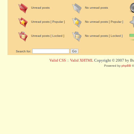
Unread posts
No unread posts
Unread posts [ Popular ]
No unread posts [ Popular ]
Unread posts [ Locked ]
No unread posts [ Locked ]
Search for:
Valid CSS
::
Valid XHTML
Copyright © 2007 by Bug
Powered by
phpBB
©