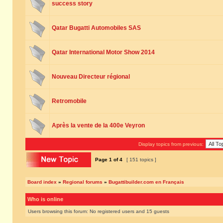
success story
Qatar Bugatti Automobiles SAS
Qatar International Motor Show 2014
Nouveau Directeur régional
Retromobile
Après la vente de la 400e Veyron
Display topics from previous:
Page
1
of
4
[ 151 topics ]
Board index
»
Regional forums
»
Bugattibuilder.com en Français
Who is online
Users browsing this forum: No registered users and 15 guests