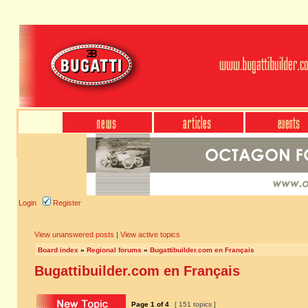
Login
Register
View unanswered posts
|
View active topics
Board index
»
Regional forums
»
Bugattibuilder.com en Français
Bugattibuilder.com en Français
Page
1
of
4
[ 151 topics ]