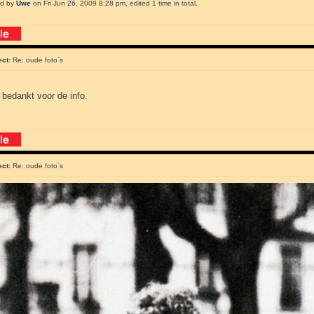
ed by
Uwe
on Fri Jun 26, 2009 8:28 pm, edited 1 time in total.
ect:
Re: oude foto`s
 bedankt voor de info.
ect:
Re: oude foto`s