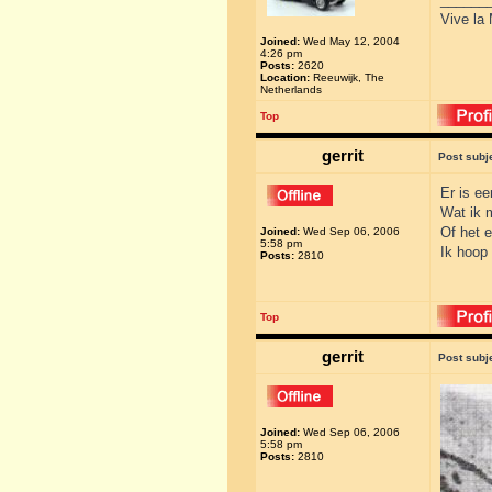
Vive la 
Joined:
Wed May 12, 2004
4:26 pm
Posts:
2620
Location:
Reeuwijk, The
Netherlands
Top
gerrit
Post subj
Er is ee
Wat ik m
Of het e
Joined:
Wed Sep 06, 2006
5:58 pm
Ik hoop 
Posts:
2810
Top
gerrit
Post subj
Joined:
Wed Sep 06, 2006
5:58 pm
Posts:
2810