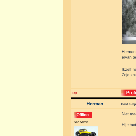
Herman i
ervan t
Ikzelf 
Zoja zo
Top
Herman
Post subj
Niet me
Site Admin
Hij sta
______