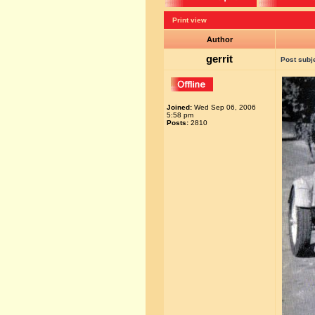
Print view
Author
gerrit
Post subj
Joined:
Wed Sep 06, 2006
5:58 pm
Posts:
2810