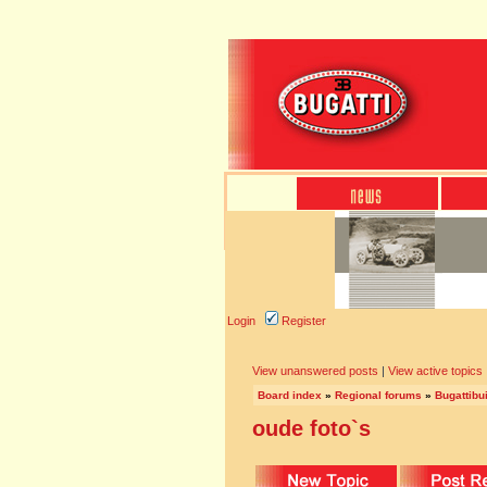
Login
Register
View unanswered posts
|
View active topics
Board index
»
Regional forums
»
Bugattibu
oude foto`s