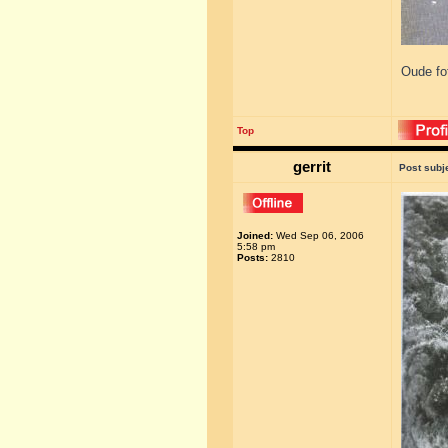
Oude fot
Top
gerrit
Post subj
Joined:
Wed Sep 06, 2006
5:58 pm
Posts:
2810