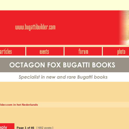
ilder.com in het Nederlands
Page
1
of
46
[ 682 posts ]