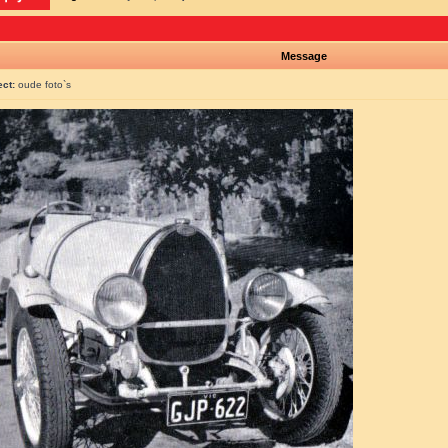
Message
ect:
oude foto`s