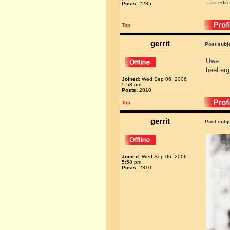
Last edit
Posts:
2285
Top
gerrit
Post subj
Uwe
heel erg
Joined:
Wed Sep 06, 2006
5:58 pm
Posts:
2810
Top
gerrit
Post subj
Joined:
Wed Sep 06, 2006
5:58 pm
Posts:
2810