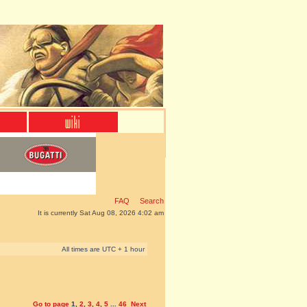
FAQ
Search
It is currently Sat Aug 08, 2026 4:02 am
All times are UTC + 1 hour
Go to page
1
,
2
,
3
,
4
,
5
...
46
Next