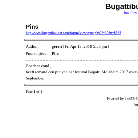
Bugattib
http://ww
Pins
http://www.bugattibuilder.com/forum/viewtopic.php?f=20&t=8333
Author:
gerrit
[ Fri Apr 13, 2018 5:53 pm ]
Post subject:
Pins
Goedenavond ,
heeft iemand een pin van het festival Bugatti Molsheim 2017 over of
September.
Page
1
of
1
Powered by phpBB ©
ht