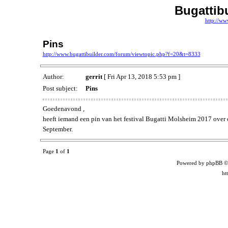
Bugattib
http://ww
Pins
http://www.bugattibuilder.com/forum/viewtopic.php?f=20&t=8333
Author:
gerrit
[ Fri Apr 13, 2018 5:53 pm ]
Post subject:
Pins
Goedenavond ,
heeft iemand een pin van het festival Bugatti Molsheim 2017 over of
September.
Page
1
of
1
Powered by phpBB ©
ht