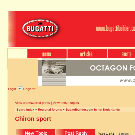
Login
Register
View unanswered posts
|
View active topics
Board index
»
Regional forums
»
Bugattibuilder.com in het Nederlands
Chiron sport
Page
1
of
1
[ 2 posts ]