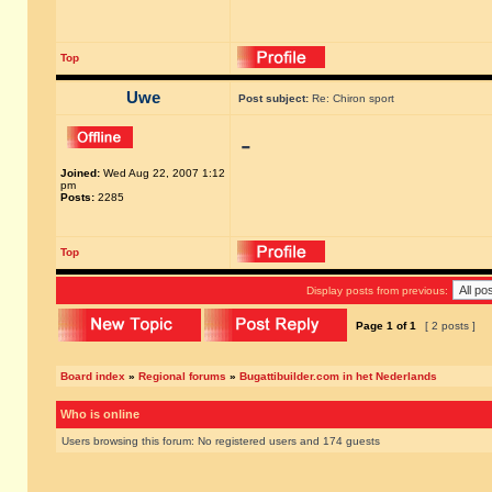
Top
Uwe
Post subject:
Re: Chiron sport
-
Joined:
Wed Aug 22, 2007 1:12
pm
Posts:
2285
Top
Display posts from previous:
Page
1
of
1
[ 2 posts ]
Board index
»
Regional forums
»
Bugattibuilder.com in het Nederlands
Who is online
Users browsing this forum: No registered users and 174 guests