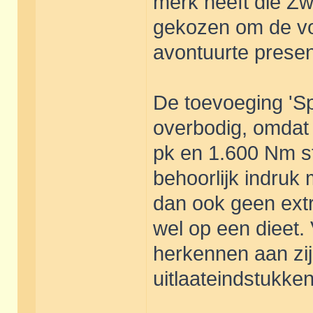
merk heeft die Zw
gekozen om de vo
avontuurte presen
De toevoeging 'Spor
overbodig, omdat 
pk en 1.600 Nm ste
behoorlijk indruk 
dan ook geen extr
wel op een dieet. 
herkennen aan zij
uitlaateindstukken