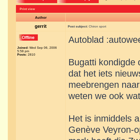
Print view
Author
gerrit
Post subject:
Chiron sport
Autoblad :autowe
Joined:
Wed Sep 06, 2006
5:58 pm
Posts:
2810
Bugatti kondigde 
dat het iets nieu
meebrengen naar
weten we ook wat
Het is inmiddels a
Genève Veyron-op