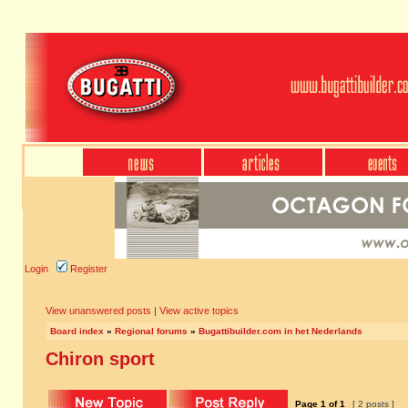
Login
Register
View unanswered posts
|
View active topics
Board index
»
Regional forums
»
Bugattibuilder.com in het Nederlands
Chiron sport
Page
1
of
1
[ 2 posts ]