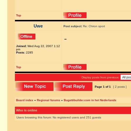
Top
Uwe
Post subject:
Re: Chiron sport
-
Joined:
Wed Aug 22, 2007 1:12
pm
Posts:
2285
Top
Display posts from previous:
Page
1
of
1
[ 2 posts ]
Board index
»
Regional forums
»
Bugattibuilder.com in het Nederlands
Who is online
Users browsing this forum: No registered users and 251 guests