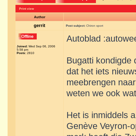
Print view
Author
gerrit
Post subject:
Chiron sport
Autoblad :autowe
Joined:
Wed Sep 06, 2006
5:58 pm
Posts:
2810
Bugatti kondigde 
dat het iets nieu
meebrengen naar
weten we ook wat
Het is inmiddels a
Genève Veyron-op