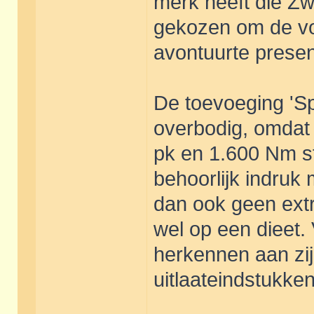
merk heeft die Zw
gekozen om de vo
avontuurte presen
De toevoeging 'Spor
overbodig, omdat 
pk en 1.600 Nm ste
behoorlijk indruk 
dan ook geen extr
wel op een dieet. 
herkennen aan zij
uitlaateindstukken