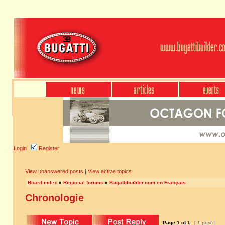
Login
Register
View unanswered posts
|
View active topics
Board index
»
Regional forums
»
Bugattibuilder.com en Français
Chronologie
Page
1
of
1
[ 1 post ]