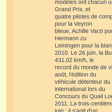
modèles ont chacun un 
Grand Prix, et
quatre pilotes de comp
pour la Veyron
bleue, Achille Varzi p
Hermann zu
Leiningen pour la bla
2010. Le 26 juin, la B
431,02 km/h, le
record du monde de vit
août, l'édition du
véhicule détenteur du
international lors du
Concours du Quail Lo
2011. La trois-centiè
juin : il s'agit d'un