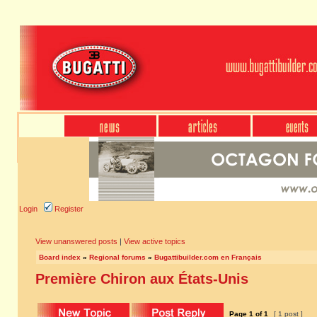
Login
Register
View unanswered posts
|
View active topics
Board index
»
Regional forums
»
Bugattibuilder.com en Français
Première Chiron aux États-Unis
Page
1
of
1
[ 1 post ]