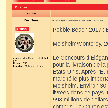
Print view
Author
Pur Sang
Post subject:
Première Chiron aux États-Unis
Pebble Beach 2017 : B
Molsheim/Monterey, 2
Le Concours d’Éléganc
Joined:
Mon May 15, 2006 5:30
pm
pour la livraison de la
Posts:
1650
Location:
Molsheim - France
États-Unis. Après l’E
marché le plus importa
Molsheim. Environ 30
livrées dans ce pays. 
998 millions de dollars
compris. La Chiron est