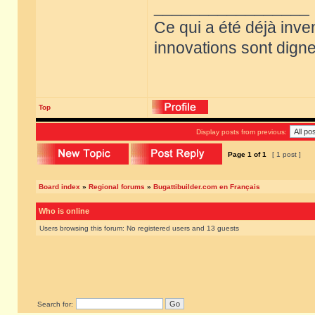
_________________
Ce qui a été déjà inve
innovations sont dignes
Top
Display posts from previous:
Page
1
of
1
[ 1 post ]
Board index
»
Regional forums
»
Bugattibuilder.com en Français
Who is online
Users browsing this forum: No registered users and 13 guests
Search for: