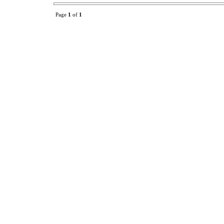
Page
1
of
1