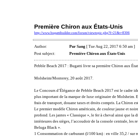
Première Chiron aux États-Unis
http://www.bugattibuilder.com/forum/viewtopic.php?f=21&t=8306
Author:
Pur Sang
[ Tue Aug 22, 2017 6:50 am ]
Post subject:
Première Chiron aux États-Unis
Pebble Beach 2017 : Bugatti livre sa première Chiron aux Éta
Molsheim/Monterey, 20 août 2017.
Le Concours d’Élégance de Pebble Beach 2017 est le cadre idéa
plus important de la marque de luxe originaire de Molsheim. E
frais de transport, douane taxes et droits compris. La Chiron e
Le premier modèle Chiron américain, de couleur jaune et noire, 
profond. Les jantes « Classique », le fer à cheval ainsi que la 
intérieures des sièges, l’accoudoir de la console centrale, les r
Beluga Black ».
1 Consommation de carburant (l/100 km) : en ville 35,2 / sur r