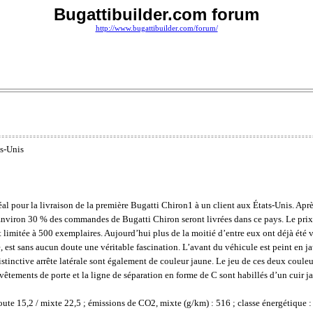
Bugattibuilder.com forum
http://www.bugattibuilder.com/forum/
ts-Unis
l pour la livraison de la première Bugatti Chiron1 à un client aux États-Unis. Apr
nviron 30 % des commandes de Bugatti Chiron seront livrées dans ce pays. Le prix 
st limitée à 500 exemplaires. Aujourd’hui plus de la moitié d’entre eux ont déjà été
est sans aucun doute une véritable fascination. L’avant du véhicule est peint en jau
distinctive arrête latérale sont également de couleur jaune. Le jeu de ces deux couleu
evêtements de porte et la ligne de séparation en forme de C sont habillés d’un cuir jau
oute 15,2 / mixte 22,5 ; émissions de CO2, mixte (g/km) : 516 ; classe énergétique :