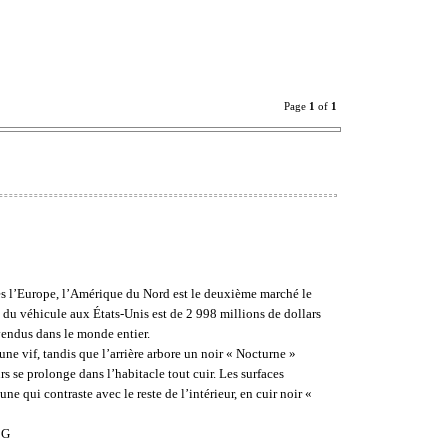
Page
1
of
1
ès l’Europe, l’Amérique du Nord est le deuxième marché le
du véhicule aux États-Unis est de 2 998 millions de dollars
 vendus dans le monde entier.
ne vif, tandis que l’arrière arbore un noir « Nocturne »
rs se prolonge dans l’habitacle tout cuir. Les surfaces
ne qui contraste avec le reste de l’intérieur, en cuir noir «
 G