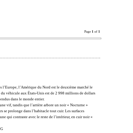
Page
1
of
1
ès l’Europe, l’Amérique du Nord est le deuxième marché le
du véhicule aux États-Unis est de 2 998 millions de dollars
 vendus dans le monde entier.
ne vif, tandis que l’arrière arbore un noir « Nocturne »
rs se prolonge dans l’habitacle tout cuir. Les surfaces
ne qui contraste avec le reste de l’intérieur, en cuir noir «
 G