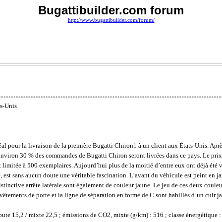
Bugattibuilder.com forum
http://www.bugattibuilder.com/forum/
ts-Unis
l pour la livraison de la première Bugatti Chiron1 à un client aux États-Unis. Apr
nviron 30 % des commandes de Bugatti Chiron seront livrées dans ce pays. Le prix 
st limitée à 500 exemplaires. Aujourd’hui plus de la moitié d’entre eux ont déjà été
est sans aucun doute une véritable fascination. L’avant du véhicule est peint en jau
distinctive arrête latérale sont également de couleur jaune. Le jeu de ces deux couleu
evêtements de porte et la ligne de séparation en forme de C sont habillés d’un cuir jau
oute 15,2 / mixte 22,5 ; émissions de CO2, mixte (g/km) : 516 ; classe énergétique :