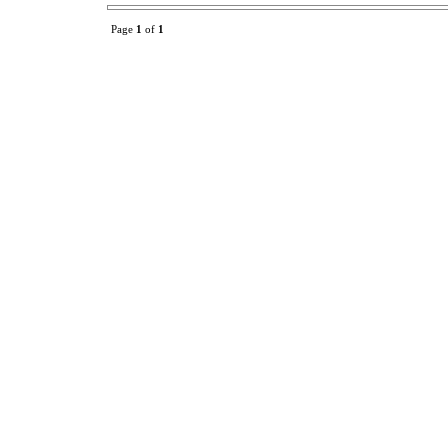
Page
1
of
1