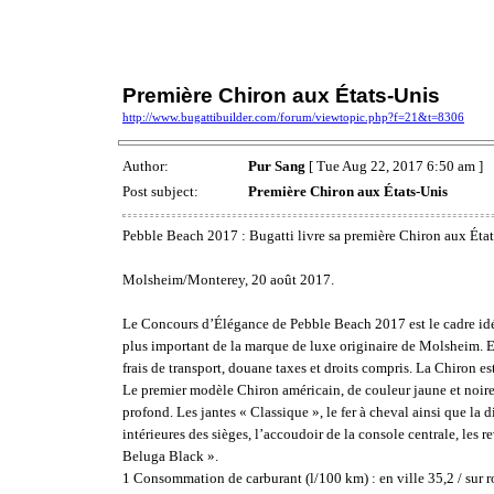
Première Chiron aux États-Unis
http://www.bugattibuilder.com/forum/viewtopic.php?f=21&t=8306
Author:
Pur Sang
[ Tue Aug 22, 2017 6:50 am ]
Post subject:
Première Chiron aux États-Unis
Pebble Beach 2017 : Bugatti livre sa première Chiron aux Éta
Molsheim/Monterey, 20 août 2017.
Le Concours d’Élégance de Pebble Beach 2017 est le cadre idéa
plus important de la marque de luxe originaire de Molsheim. E
frais de transport, douane taxes et droits compris. La Chiron e
Le premier modèle Chiron américain, de couleur jaune et noire, 
profond. Les jantes « Classique », le fer à cheval ainsi que la 
intérieures des sièges, l’accoudoir de la console centrale, les r
Beluga Black ».
1 Consommation de carburant (l/100 km) : en ville 35,2 / sur r