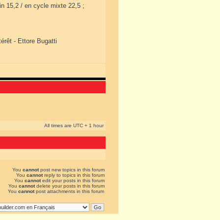
n 15,2 / en cycle mixte 22,5 ;
érêt - Ettore Bugatti
All times are UTC + 1 hour
You
cannot
post new topics in this forum
You
cannot
reply to topics in this forum
You
cannot
edit your posts in this forum
You
cannot
delete your posts in this forum
You
cannot
post attachments in this forum