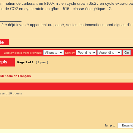
mation de carburant en l/100km : en cycle urbain 35,2 / en cycle extra-urbai
ns de CO2 en cycle mixte en g/km : 516 ; classe énergétique : G
___________
 été déjà inventé appartient au passé, seules les innovations sont dignes d'int
Display posts from previous:
Sort by
Page
1
of
1
[ 1 post ]
ilder.com en Français
rs and 16 guests
Jump to: