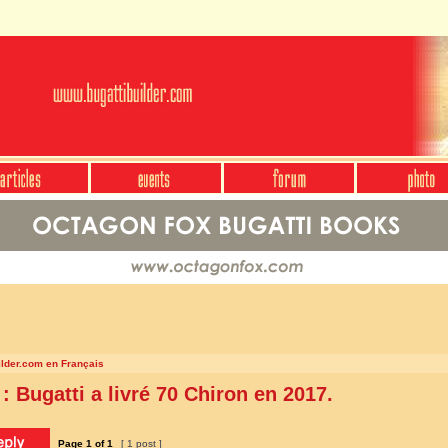
ilder.com en Français
 : Bugatti a livré 70 Chiron en 2017.
Page
1
of
1
[ 1 post ]