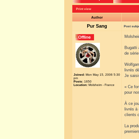
Print view
Author
Pur Sang
Post subj
Molshei
Bugatti 
de série
Wolfgang
livrés d
Joined:
Mon May 15, 2006 5:30
Je saisi
pm
Posts:
1650
Location:
Molsheim - France
« Ce for
pour no
À ce jo
livrés à
clients 
La prod
premier