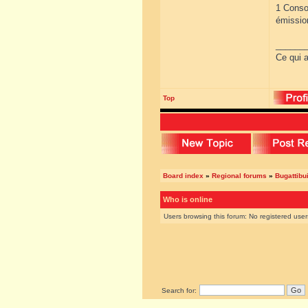
1 Consom
émissio
______
Ce qui a
Top
Board index
»
Regional forums
»
Bugattibu
Who is online
Users browsing this forum: No registered use
Search for: