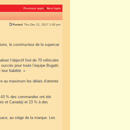
Previous topic
|
Next topic
Posted:
Thu Dec 21, 2017 1:00 pm
ions, le constructeur de la supercar
iser l’objectif fixé de 70 véhicules
 succès pour toute l’équipe Bugatti.
eur fiabilité. »
ire au maximum les délais d’attente
es. 43 % des commandes ont été
Unis et Canada) et 23 % à des
lsace, au siège de la marque. Les