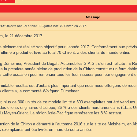
Message
ect:
Objectif annuel atteint : Bugatti a livré 70 Chiron en 2017.
m, le 21 décembre 2017.
a pleinement réalisé son objectif pour l’année 2017. Conformément aux prévis
 ultime a produit et livré au total 70 Chiron1 à des clients du monde entier.
 Dürheimer, Président de Bugatti Automobiles S.A.S., s’en est félicité : « Réal
ès la première année pleine de production de la Chiron constitue un formidable
s cette occasion pour remercier tous les fournisseurs pour leur engagement et l
midable résultat est d’autant plus important que nous nous efforçons de rédu
s clients », a commenté Wolfgang Dürheimer.
ur, plus de 300 unités de ce modèle limité à 500 exemplaires ont été vendu
 des clients originaires d’Europe, 26 % à des clients nord-américains (États-
du Moyen-Orient. La région Asie-Pacifique représente les 8 % restant.
uction de la Chiron a démarré à l’automne 2016 sur le site de Molsheim, en A
s exemplaires ont été livrés en mars de cette année.