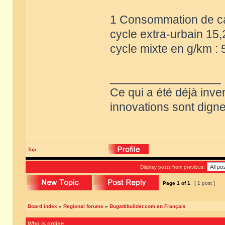
1 Consommation de car
cycle extra-urbain 15,
cycle mixte en g/km : 
_________________
Ce qui a été déjà inve
innovations sont dignes
Top
Display posts from previous:
Page
1
of
1
[ 1 post ]
Board index
»
Regional forums
»
Bugattibuilder.com en Français
Who is online