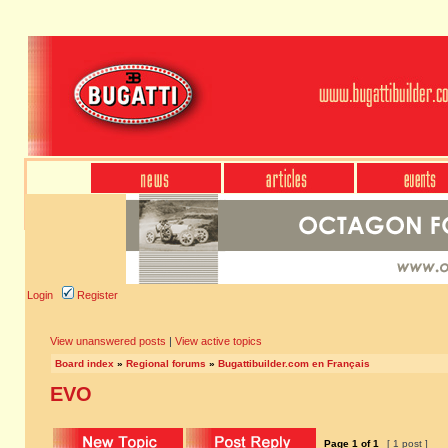
Login
Register
View unanswered posts
|
View active topics
Board index
»
Regional forums
»
Bugattibuilder.com en Français
EVO
Page
1
of
1
[ 1 post ]