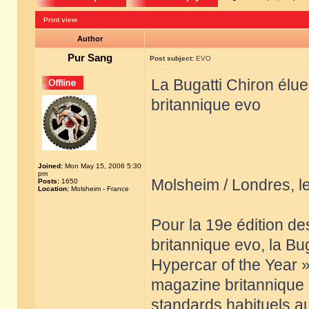
Print view
Author
Pur Sang
Post subject:
EVO
La Bugatti Chiron élu
britannique evo
Joined:
Mon May 15, 2006 5:30
pm
Molsheim / Londres, 
Posts:
1650
Location:
Molsheim - France
Pour la 19e édition d
britannique evo, la Bu
Hypercar of the Year »
magazine britannique a
standards habituels a