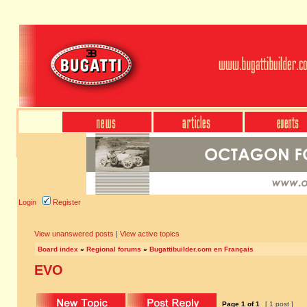
Login
Register
View unanswered posts
|
View active topics
Board index
»
Regional forums
»
Bugattibuilder.com en Français
EVO
Page
1
of
1
[ 1 post ]