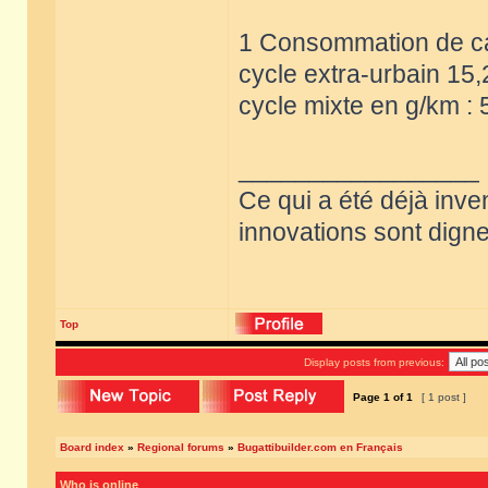
1 Consommation de car
cycle extra-urbain 15,
cycle mixte en g/km : 
_________________
Ce qui a été déjà inve
innovations sont dignes
Top
Display posts from previous:
Page
1
of
1
[ 1 post ]
Board index
»
Regional forums
»
Bugattibuilder.com en Français
Who is online