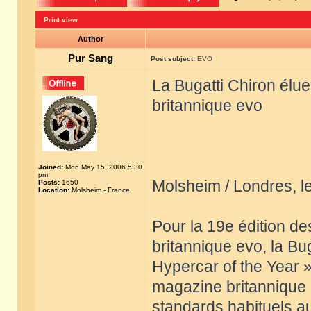
Print view
Author
Pur Sang
Post subject:
EVO
La Bugatti Chiron élu
britannique evo
Joined:
Mon May 15, 2006 5:30
pm
Molsheim / Londres, 
Posts:
1650
Location:
Molsheim - France
Pour la 19e édition d
britannique evo, la Bu
Hypercar of the Year »
magazine britannique a
standards habituels a