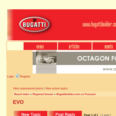
Login
Register
View unanswered posts
|
View active topics
Board index
»
Regional forums
»
Bugattibuilder.com en Français
EVO
Page
1
of
1
[ 1 post ]