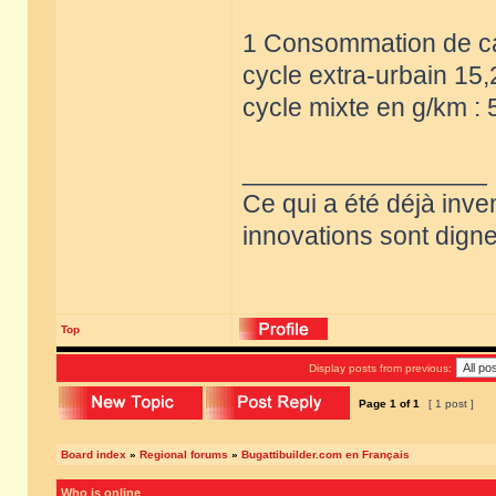
1 Consommation de car
cycle extra-urbain 15,
cycle mixte en g/km : 
_________________
Ce qui a été déjà inve
innovations sont dignes
Top
Display posts from previous:
Page
1
of
1
[ 1 post ]
Board index
»
Regional forums
»
Bugattibuilder.com en Français
Who is online