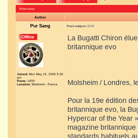
Print view
Author
Pur Sang
Post subject:
EVO
La Bugatti Chiron élu
britannique evo
Joined:
Mon May 15, 2006 5:30
pm
Molsheim / Londres, 
Posts:
1650
Location:
Molsheim - France
Pour la 19e édition d
britannique evo, la Bu
Hypercar of the Year »
magazine britannique a
standards habituels a