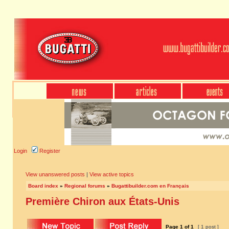
Login
Register
View unanswered posts
|
View active topics
Board index
»
Regional forums
»
Bugattibuilder.com en Français
Première Chiron aux États-Unis
Page
1
of
1
[ 1 post ]