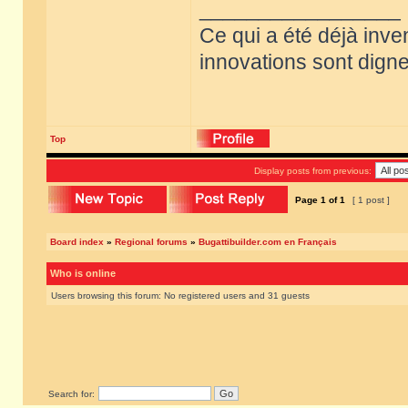
_________________
Ce qui a été déjà inve
innovations sont dignes
Top
Display posts from previous:
Page
1
of
1
[ 1 post ]
Board index
»
Regional forums
»
Bugattibuilder.com en Français
Who is online
Users browsing this forum: No registered users and 31 guests
Search for: