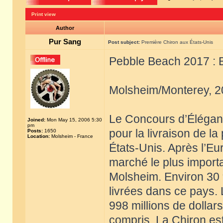
Print view
Author
Pur Sang
Post subject:
Première Chiron aux États-Unis
Pebble Beach 2017 : B
Molsheim/Monterey, 2
Le Concours d’Éléganc
Joined:
Mon May 15, 2006 5:30
pm
pour la livraison de la
Posts:
1650
Location:
Molsheim - France
États-Unis. Après l’E
marché le plus importa
Molsheim. Environ 30
livrées dans ce pays. 
998 millions de dollars
compris. La Chiron est