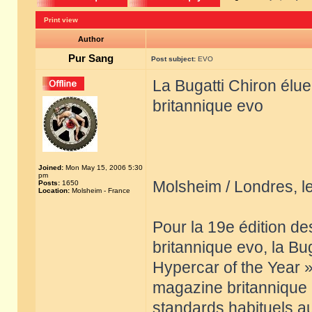
Print view
Author
Pur Sang
Post subject:
EVO
La Bugatti Chiron élu
britannique evo
Joined:
Mon May 15, 2006 5:30
pm
Molsheim / Londres, 
Posts:
1650
Location:
Molsheim - France
Pour la 19e édition d
britannique evo, la Bu
Hypercar of the Year »
magazine britannique a
standards habituels a