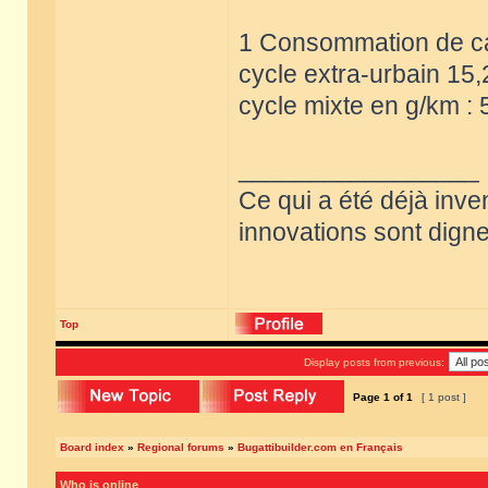
1 Consommation de car
cycle extra-urbain 15,
cycle mixte en g/km : 
_________________
Ce qui a été déjà inve
innovations sont dignes
Top
Display posts from previous:
Page
1
of
1
[ 1 post ]
Board index
»
Regional forums
»
Bugattibuilder.com en Français
Who is online