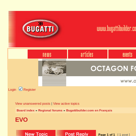
Login
Register
View unanswered posts
|
View active topics
Board index
»
Regional forums
»
Bugattibuilder.com en Français
EVO
Page
1
of
1
[ 1 post ]