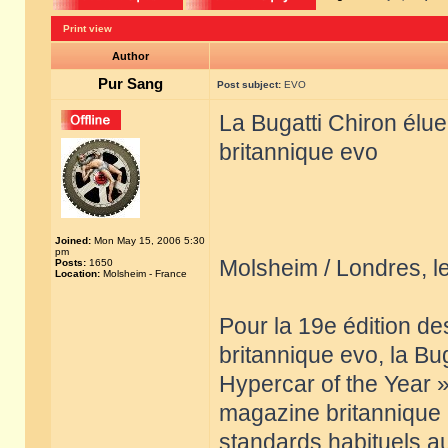
Print view
Author
Pur Sang
Post subject:
EVO
La Bugatti Chiron élu
britannique evo
Joined:
Mon May 15, 2006 5:30
pm
Molsheim / Londres, 
Posts:
1650
Location:
Molsheim - France
Pour la 19e édition d
britannique evo, la Bu
Hypercar of the Year »
magazine britannique a
standards habituels a