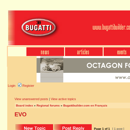
Login
Register
View unanswered posts
|
View active topics
Board index
»
Regional forums
»
Bugattibuilder.com en Français
EVO
Page
1
of
1
[ 1 post ]