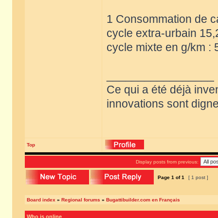
1 Consommation de car
cycle extra-urbain 15,
cycle mixte en g/km : 
_________________
Ce qui a été déjà inve
innovations sont dignes
Top
Display posts from previous:
Page
1
of
1
[ 1 post ]
Board index
»
Regional forums
»
Bugattibuilder.com en Français
Who is online