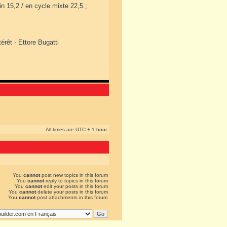
n 15,2 / en cycle mixte 22,5 ;
érêt - Ettore Bugatti
All times are UTC + 1 hour
You
cannot
post new topics in this forum
You
cannot
reply to topics in this forum
You
cannot
edit your posts in this forum
You
cannot
delete your posts in this forum
You
cannot
post attachments in this forum