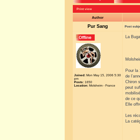
Print view
Author
Pur Sang
Post subj
La Bugat
Molshei
Pour la 
Joined:
Mon May 15, 2006 5:30
de l’ann
pm
Chiron 
Posts:
1650
Location:
Molsheim - France
peut suf
mobilis
de ce qu
Elle of
Les réc
La catég