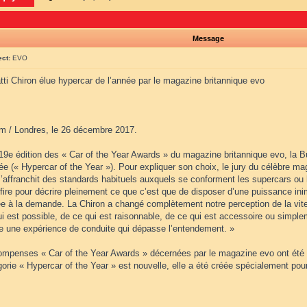
Message
ect:
EVO
ti Chiron élue hypercar de l’année par le magazine britannique evo
m / Londres, le 26 décembre 2017.
19e édition des « Car of the Year Awards » du magazine britannique evo, la B
ée (« Hypercar of the Year »). Pour expliquer son choix, le jury du célèbre ma
s’affranchit des standards habituels auxquels se conforment les supercars o
fire pour décrire pleinement ce que c’est que de disposer d’une puissance in
ée à la demande. La Chiron a changé complètement notre perception de la vit
i est possible, de ce qui est raisonnable, de ce qui est accessoire ou simplem
fre une expérience de conduite qui dépasse l’entendement. »
ompenses « Car of the Year Awards » décernées par le magazine evo ont été a
orie « Hypercar of the Year » est nouvelle, elle a été créée spécialement pour