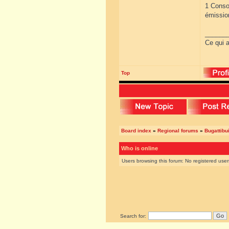
1 Consom
émissio
______
Ce qui a
Top
Board index
»
Regional forums
»
Bugattibu
Who is online
Users browsing this forum: No registered use
Search for: