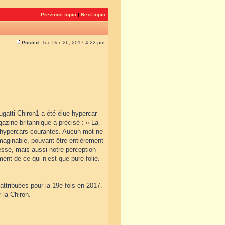
Previous topic
|
Next topic
Posted:
Tue Dec 26, 2017 4:22 pm
ugatti Chiron1 a été élue hypercar
gazine britannique a précisé : « La
u hypercars courantes. Aucun mot ne
imaginable, pouvant être entièrement
esse, mais aussi notre perception
ent de ce qui n’est que pure folie.
ttribuées pour la 19e fois en 2017.
 la Chiron.