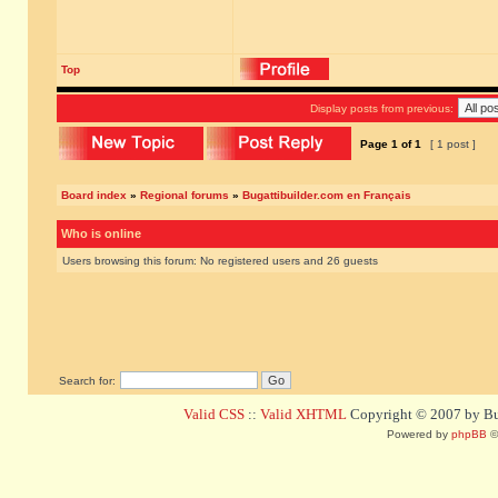
Top
Display posts from previous:
Page
1
of
1
[ 1 post ]
Board index
»
Regional forums
»
Bugattibuilder.com en Français
Who is online
Users browsing this forum: No registered users and 26 guests
Search for:
Valid CSS
::
Valid XHTML
Copyright © 2007 by Bug
Powered by
phpBB
©