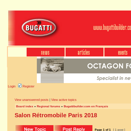
Login
Register
View unanswered posts
|
View active topics
Board index
»
Regional forums
»
Bugattibuilder.com en Français
Salon Rétromobile Paris 2018
Page
1
of
1
[ 1 post ]