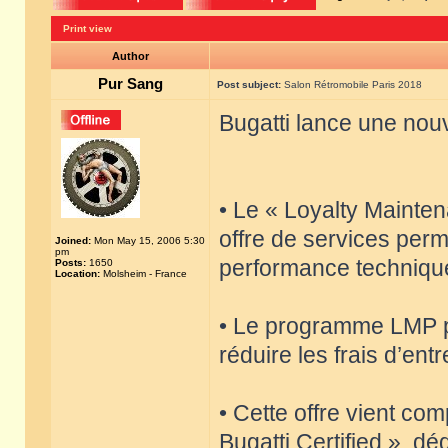
Print view
Author
Pur Sang
Post subject:
Salon Rétromobile Paris 2018
Bugatti lance une nouv
• Le « Loyalty Maint
offre de services perm
Joined:
Mon May 15, 2006 5:30
pm
performance techniqu
Posts:
1650
Location:
Molsheim - France
• Le programme LMP pe
réduire les frais d’ent
• Cette offre vient co
Bugatti Certified », dé