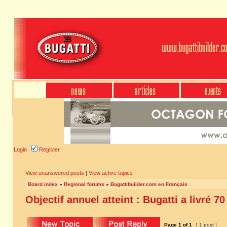
Login
Register
View unanswered posts
|
View active topics
Board index
»
Regional forums
»
Bugattibuilder.com en Français
Objectif annuel atteint : Bugatti a livré 7
Page
1
of
1
[ 1 post ]