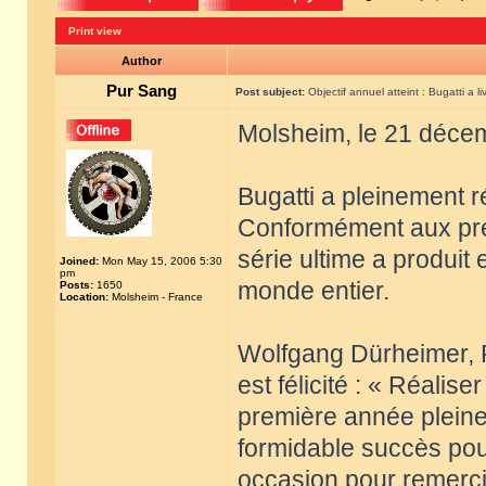
Print view
Author
Pur Sang
Post subject:
Objectif annuel atteint : Bugatti a l
Molsheim, le 21 déce
Bugatti a pleinement r
Conformément aux prév
série ultime a produit 
Joined:
Mon May 15, 2006 5:30
pm
monde entier.
Posts:
1650
Location:
Molsheim - France
Wolfgang Dürheimer, P
est félicité : « Réalise
première année pleine
formidable succès pour
occasion pour remercie