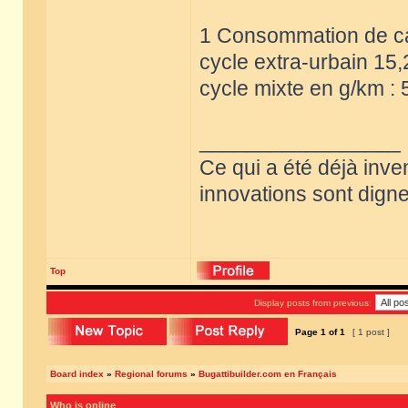
1 Consommation de car
cycle extra-urbain 15,
cycle mixte en g/km : 
_________________
Ce qui a été déjà inve
innovations sont dignes
Top
Display posts from previous:
Page
1
of
1
[ 1 post ]
Board index
»
Regional forums
»
Bugattibuilder.com en Français
Who is online