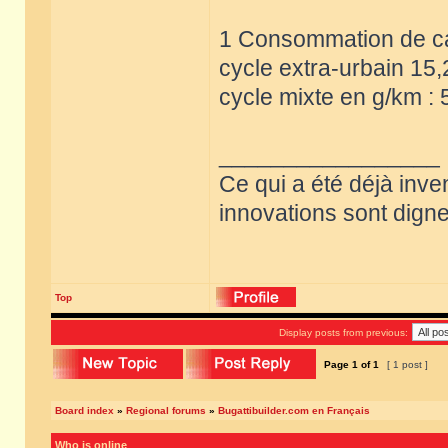
1 Consommation de car
cycle extra-urbain 15,
cycle mixte en g/km : 
_________________
Ce qui a été déjà inve
innovations sont dignes
Top
Display posts from previous:
Page
1
of
1
[ 1 post ]
Board index
»
Regional forums
»
Bugattibuilder.com en Français
Who is online