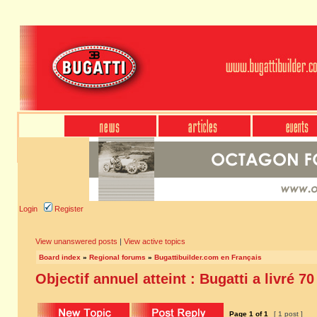
Login
Register
View unanswered posts
|
View active topics
Board index
»
Regional forums
»
Bugattibuilder.com en Français
Objectif annuel atteint : Bugatti a livré 7
Page
1
of
1
[ 1 post ]