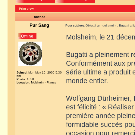
Print view
Author
Pur Sang
Post subject:
Objectif annuel atteint : Bugatti a l
Molsheim, le 21 déce
Bugatti a pleinement r
Conformément aux prév
série ultime a produit 
Joined:
Mon May 15, 2006 5:30
pm
monde entier.
Posts:
1650
Location:
Molsheim - France
Wolfgang Dürheimer, P
est félicité : « Réalise
première année pleine
formidable succès pour
occasion pour remercie