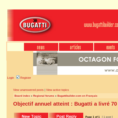
Login
Register
View unanswered posts
|
View active topics
Board index
»
Regional forums
»
Bugattibuilder.com en Français
Objectif annuel atteint : Bugatti a livré 7
Page
1
of
1
[ 1 post ]