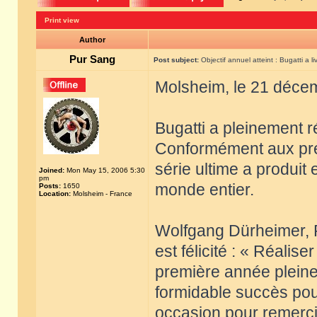
Print view
Author
Pur Sang
Post subject:
Objectif annuel atteint : Bugatti a l
Molsheim, le 21 déce
Bugatti a pleinement r
Conformément aux prév
série ultime a produit 
Joined:
Mon May 15, 2006 5:30
pm
monde entier.
Posts:
1650
Location:
Molsheim - France
Wolfgang Dürheimer, P
est félicité : « Réalise
première année pleine
formidable succès pour
occasion pour remercie