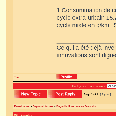
1 Consommation de car
cycle extra-urbain 15,
cycle mixte en g/km : 
_________________
Ce qui a été déjà inve
innovations sont dignes
Top
Display posts from previous:
Page
1
of
1
[ 1 post ]
Board index
»
Regional forums
»
Bugattibuilder.com en Français
Who is online