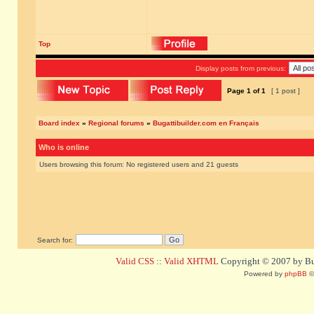
Top
Display posts from previous:
Page
1
of
1
[ 1 post ]
Board index
»
Regional forums
»
Bugattibuilder.com en Français
Who is online
Users browsing this forum: No registered users and 21 guests
Search for:
Valid CSS
::
Valid XHTML
Copyright © 2007 by Bug
Powered by
phpBB
©