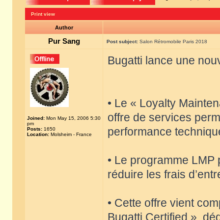
Print view
Author
Pur Sang
Post subject:
Salon Rétromobile Paris 2018
Bugatti lance une nouv
• Le « Loyalty Maint
offre de services perm
Joined:
Mon May 15, 2006 5:30
pm
performance techniqu
Posts:
1650
Location:
Molsheim - France
• Le programme LMP pe
réduire les frais d’ent
• Cette offre vient co
Bugatti Certified », dé