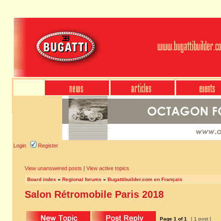
Login
Register
View unanswered posts
|
View active topics
Board index
»
Regional forums
»
Bugattibuilder.com en Français
Salon Rétromobile Paris 2018
Page
1
of
1
[ 1 post ]