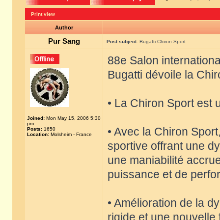
Print view
Author
Pur Sang
Post subject:
Bugatti Chiron Sport
88e Salon internation
Bugatti dévoile la Chi
• La Chiron Sport est 
Joined:
Mon May 15, 2006 5:30
pm
• Avec la Chiron Sport
Posts:
1650
Location:
Molsheim - France
sportive offrant une 
une maniabilité accrue
puissance et de perfo
• Amélioration de la 
rigide et une nouvelle