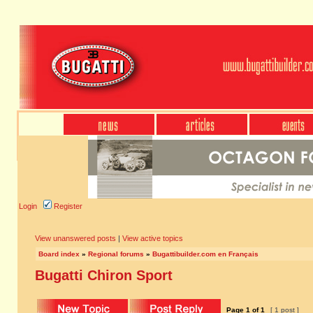
Login
Register
View unanswered posts
|
View active topics
Board index
»
Regional forums
»
Bugattibuilder.com en Français
Bugatti Chiron Sport
Page
1
of
1
[ 1 post ]