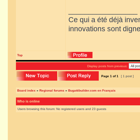
_________________
Ce qui a été déjà inve
innovations sont dignes
Top
Display posts from previous:
Page
1
of
1
[ 1 post ]
Board index
»
Regional forums
»
Bugattibuilder.com en Français
Who is online
Users browsing this forum: No registered users and 23 guests