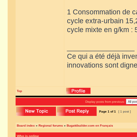
1 Consommation de car
cycle extra-urbain 15,
cycle mixte en g/km : 
_________________
Ce qui a été déjà inve
innovations sont dignes
Top
Display posts from previous:
Page
1
of
1
[ 1 post ]
Board index
»
Regional forums
»
Bugattibuilder.com en Français
Who is online