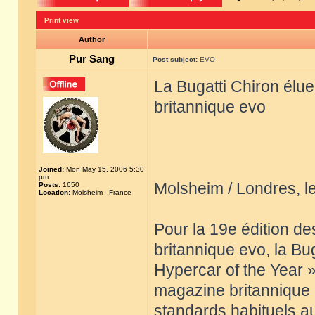
Print view
Author
Pur Sang
Post subject:
EVO
La Bugatti Chiron élu
britannique evo
Joined:
Mon May 15, 2006 5:30
pm
Molsheim / Londres, 
Posts:
1650
Location:
Molsheim - France
Pour la 19e édition d
britannique evo, la Bu
Hypercar of the Year »
magazine britannique a
standards habituels a