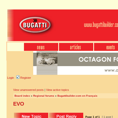
Login
Register
View unanswered posts
|
View active topics
Board index
»
Regional forums
»
Bugattibuilder.com en Français
EVO
Page
1
of
1
[ 1 post ]