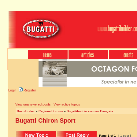
Login
Register
View unanswered posts
|
View active topics
Board index
»
Regional forums
»
Bugattibuilder.com en Français
Bugatti Chiron Sport
Page
1
of
1
[ 1 post ]