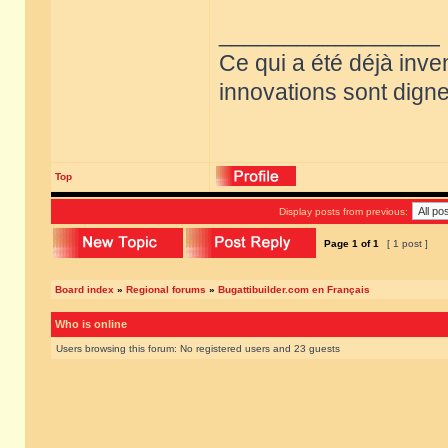
_________________
Ce qui a été déjà inve
innovations sont dignes
Top
Display posts from previous:
Page
1
of
1
[ 1 post ]
Board index
»
Regional forums
»
Bugattibuilder.com en Français
Who is online
Users browsing this forum: No registered users and 23 guests