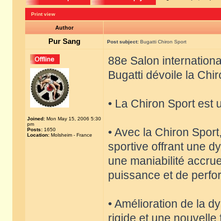
Print view
Author
Pur Sang
Post subject:
Bugatti Chiron Sport
88e Salon internation
Bugatti dévoile la Chi
• La Chiron Sport est 
Joined:
Mon May 15, 2006 5:30
pm
• Avec la Chiron Sport
Posts:
1650
Location:
Molsheim - France
sportive offrant une 
une maniabilité accrue
puissance et de perfo
• Amélioration de la 
rigide et une nouvelle