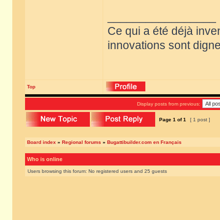
_________________
Ce qui a été déjà inve
innovations sont dignes
Top
Display posts from previous:
Page
1
of
1
[ 1 post ]
Board index
»
Regional forums
»
Bugattibuilder.com en Français
Who is online
Users browsing this forum: No registered users and 25 guests