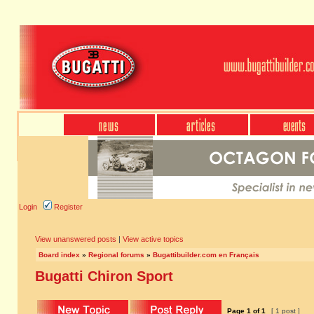
Login
Register
View unanswered posts
|
View active topics
Board index
»
Regional forums
»
Bugattibuilder.com en Français
Bugatti Chiron Sport
Page
1
of
1
[ 1 post ]