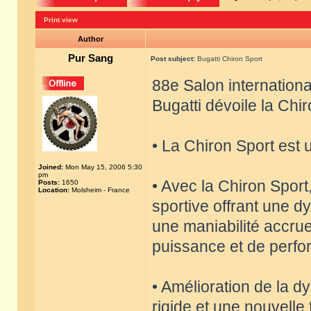
Print view
Author
Pur Sang
Post subject:
Bugatti Chiron Sport
88e Salon internation
Bugatti dévoile la Chi
• La Chiron Sport est 
Joined:
Mon May 15, 2006 5:30
pm
• Avec la Chiron Sport
Posts:
1650
Location:
Molsheim - France
sportive offrant une 
une maniabilité accrue
puissance et de perfo
• Amélioration de la 
rigide et une nouvelle