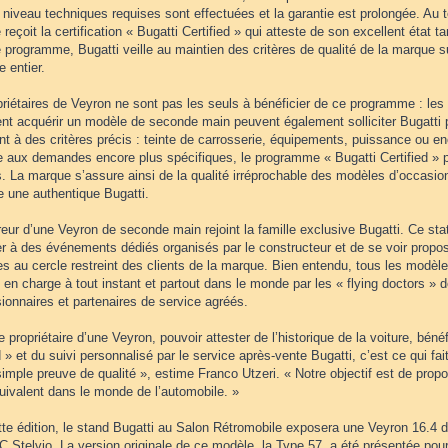
niveau techniques requises sont effectuées et la garantie est prolongée. Au t
 reçoit la certification « Bugatti Certified » qui atteste de son excellent état t
programme, Bugatti veille au maintien des critères de qualité de la marque su
 entier.
priétaires de Veyron ne sont pas les seuls à bénéficier de ce programme : le
ent acquérir un modèle de seconde main peuvent également solliciter Bugatti 
t à des critères précis : teinte de carrosserie, équipements, puissance ou e
e aux demandes encore plus spécifiques, le programme « Bugatti Certified » p
 La marque s’assure ainsi de la qualité irréprochable des modèles d’occasion
e une authentique Bugatti.
eur d’une Veyron de seconde main rejoint la famille exclusive Bugatti. Ce st
er à des événements dédiés organisés par le constructeur et de se voir propo
es au cercle restreint des clients de la marque. Bien entendu, tous les modè
s en charge à tout instant et partout dans le monde par les « flying doctors » d
ionnaires et partenaires de service agréés.
e propriétaire d’une Veyron, pouvoir attester de l’historique de la voiture, bénéf
d » et du suivi personnalisé par le service après-vente Bugatti, c’est ce qui fait
imple preuve de qualité », estime Franco Utzeri. « Notre objectif est de prop
uivalent dans le monde de l’automobile. »
tte édition, le stand Bugatti au Salon Rétromobile exposera une Veyron 16.4 
 Stelvio. La version originale de ce modèle, la Type 57, a été présentée pour