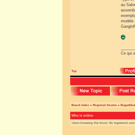
au Salo
assemblé
exemplai
modèle g
Gangloff
______
Ce qui a
Top
Board index
»
Regional forums
»
Bugattibu
Who is online
Users browsing this forum: No registered use