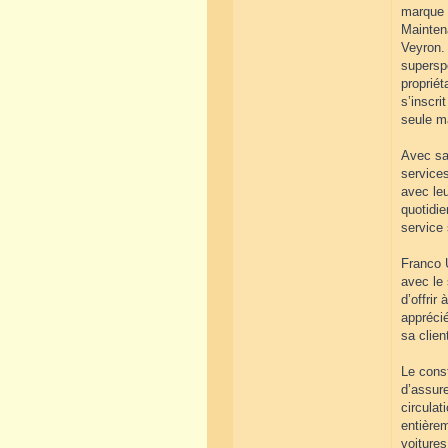
marque d
Mainten
Veyron. 
superspo
propriét
s’inscri
seule m
Avec sa
services
avec leu
quotidie
service
Franco 
avec le 
d’offrir
apprécié
sa clien
Le const
d’assure
circulat
entièrem
voiture