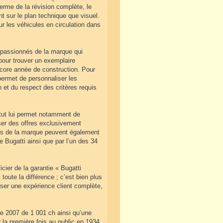
erme de la révision complète, le
ant sur le plan technique que visuel.
r les véhicules en circulation dans
s passionnés de la marque qui
pour trouver un exemplaire
ncore année de construction. Pour
ermet de personnaliser les
 et du respect des critères requis
atut lui permet notamment de
ser des offres exclusivement
les de la marque peuvent également
e Bugatti ainsi que par l’un des 34
icier de la garantie « Bugatti
 toute la différence ; c’est bien plus
oser une expérience client complète,
de 2007 de 1 001 ch ainsi qu’une
 la première fois au public en 1934