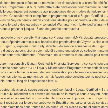
e luxe française présente sa nouvelle offre de services à la clientèle dédiée
ance Programme » (LMP), cette offre a été développée pour maintenir le haut
Elle peut également permettre aux propriétaires de ce modèle de réduire les fr
rtive. Ce service vient compléter le programme qualité « Bugatti Certified ». A
aires de Veyron bénéficient de conditions idéales pour accroître la valeur de
t dans le cadre des garanties « Extended Warranty » et « Extended Warranty Pl
arque à proposer jusqu’à 15 ans de garantie constructeur.
 nouvelle offre « Loyalty Maintenance Programme » (LMP), Bugatti propose 
 pour répondre au mieux aux besoins des propriétaires de Veyron. « Nos clien
r Bugatti », explique Chris Kelly, directeur du service après-vente de Bugatti
n, d’autres au contraire la voient plutôt comme une pièce de collection autom
 sont donc très différentes. Désormais, nous sommes mieux armés pour répon
Utzeri, responsable Bugatti Certified & Financial Services, a conçu le nouv
service après-vente : « Le Loyalty Maintenance Programme vient enrichir notr
 à nos clients le même niveau de personnalisation pour le service après-vente
 de nos clients, au moment de l’achat. Aucun autre constructeur ne peut se pr
tèle, tout au long de l’expérience client. »
ructeur alsacien de supersportives a créé son label « Bugatti Certified » il y
r un suivi répondant aux critères de qualité de la marque pour la Veyron, don
ion était en augmentation constante. Dans le cadre du programme « Bugatti Cer
ent révisées par le service après-vente Bugatti et les partenaires de service 
s sont examinées sous toutes les coutures, et les pièces éventuellement déf