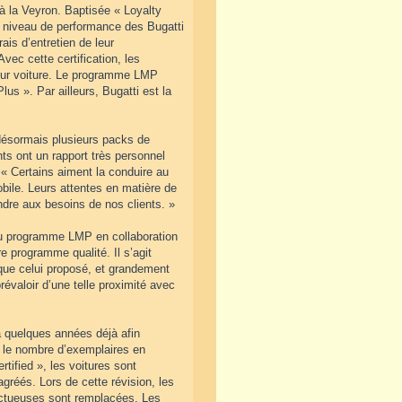
 à la Veyron. Baptisée « Loyalty
 niveau de performance des Bugatti
ais d’entretien de leur
vec cette certification, les
 leur voiture. Le programme LMP
us ». Par ailleurs, Bugatti est la
désormais plusieurs packs de
ts ont un rapport très personnel
. « Certains aiment la conduire au
obile. Leurs attentes en matière de
dre aux besoins de nos clients. »
eau programme LMP en collaboration
e programme qualité. Il s’agit
 que celui proposé, et grandement
évaloir d’une telle proximité avec
 a quelques années déjà afin
t le nombre d’exemplaires en
tified », les voitures sont
agréés. Lors de cette révision, les
ectueuses sont remplacées. Les