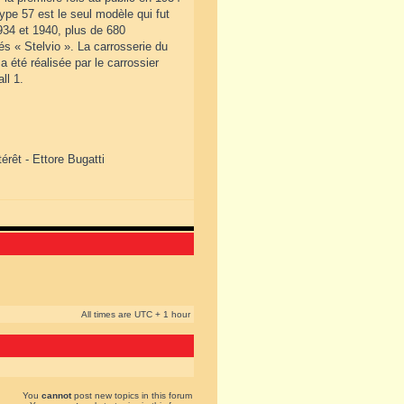
pe 57 est le seul modèle qui fut
934 et 1940, plus de 680
és « Stelvio ». La carrosserie du
 été réalisée par le carrossier
ll 1.
érêt - Ettore Bugatti
All times are UTC + 1 hour
You
cannot
post new topics in this forum