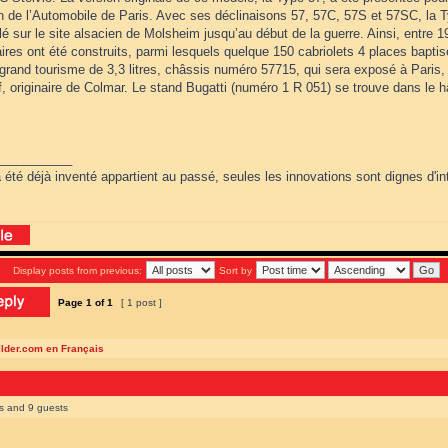
n de l’Automobile de Paris. Avec ses déclinaisons 57, 57C, 57S et 57SC, la Ty
 sur le site alsacien de Molsheim jusqu’au début de la guerre. Ainsi, entre 1
res ont été construits, parmi lesquels quelque 150 cabriolets 4 places baptis
rand tourisme de 3,3 litres, châssis numéro 57715, qui sera exposé à Paris, a
, originaire de Colmar. Le stand Bugatti (numéro 1 R 051) se trouve dans le ha
___________
 été déjà inventé appartient au passé, seules les innovations sont dignes d'int
Display posts from previous:
Sort by
Page
1
of
1
[ 1 post ]
ilder.com en Français
rs and 9 guests