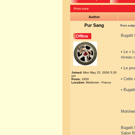
Print view
Author
Pur Sang
Post subj
Bugatti 
• Le « 
niveau 
• Le pro
Joined:
Mon May 15, 2006 5:30
pm
• Cette 
Posts:
1650
Location:
Molsheim - France
• Bugat
Molsheim
Bugatti 
Salon R