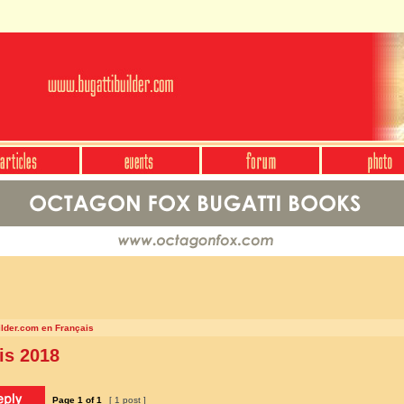
ilder.com en Français
is 2018
Page
1
of
1
[ 1 post ]