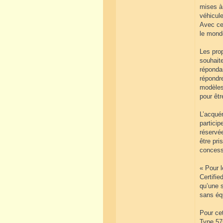
mises à 
véhicule
Avec ce 
le monde
Les pro
souhait
répondan
répondr
modèles.
pour êtr
L’acquér
particip
réservé
être pri
concess
« Pour l
Certifie
qu’une s
sans éq
Pour ce
Type 57C