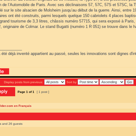
n de l’Automobile de Paris. Avec ses déclinaisons 57, 57C, 57S et 57SC, la Ty
 sur le site alsacien de Molsheim jusqu’au début de la guerre. Ainsi, entre 1
res ont été construits, parmi lesquels quelque 150 cabriolets 4 places baptis
rand tourisme de 3,3 litres, châssis numéro 57715, qui sera exposé à Paris, a
, originaire de Colmar. Le stand Bugatti (numéro 1 R 051) se trouve dans le ha
___________
 été déjà inventé appartient au passé, seules les innovations sont dignes d'int
Display posts from previous:
Sort by
Page
1
of
1
[ 1 post ]
ilder.com en Français
rs and 26 guests