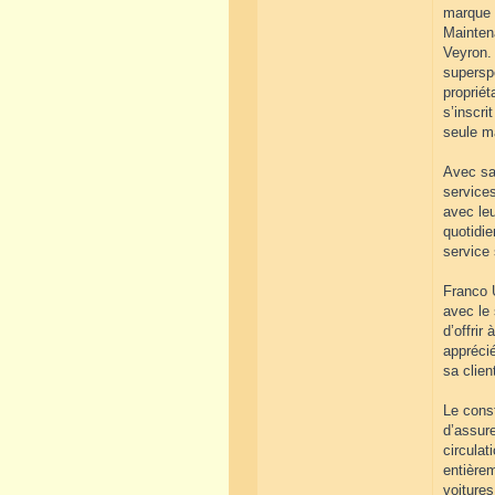
marque d
Mainten
Veyron. 
superspo
propriét
s’inscri
seule m
Avec sa
services
avec leu
quotidie
service
Franco 
avec le 
d’offrir
apprécié
sa clien
Le const
d’assure
circulat
entièrem
voiture