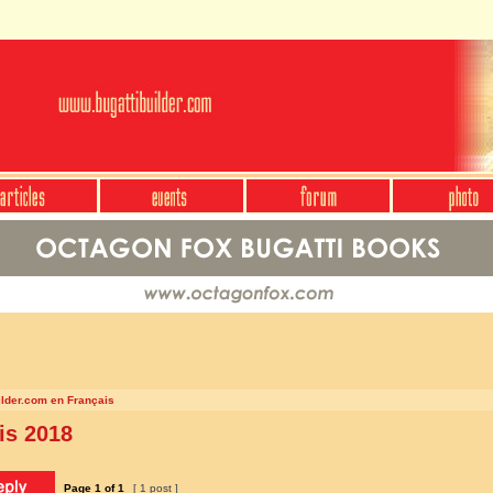
ilder.com en Français
is 2018
Page
1
of
1
[ 1 post ]