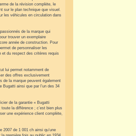
erme de la révision complète, le
ant sur le plan technique que visuel.
r les véhicules en circulation dans
s passionnés de la marque qui
pour trouver un exemplaire
ncore année de construction. Pour
ermet de personnaliser les
 et du respect des critères requis
atut lui permet notamment de
ser des offres exclusivement
les de la marque peuvent également
e Bugatti ainsi que par l’un des 34
icier de la garantie « Bugatti
 toute la différence ; c’est bien plus
oser une expérience client complète,
de 2007 de 1 001 ch ainsi qu’une
 la première fois au public en 1934