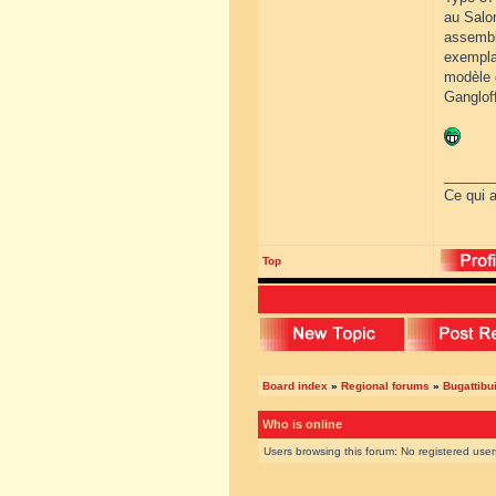
au Salo
assemblé
exemplai
modèle g
Gangloff
______
Ce qui a
Top
Board index
»
Regional forums
»
Bugattibu
Who is online
Users browsing this forum: No registered use