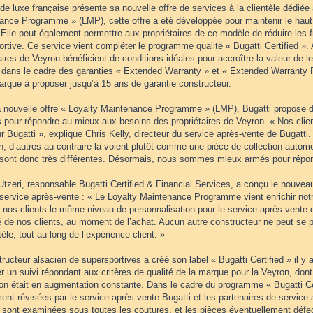
e luxe française présente sa nouvelle offre de services à la clientèle dédiée
ance Programme » (LMP), cette offre a été développée pour maintenir le haut
Elle peut également permettre aux propriétaires de ce modèle de réduire les fr
rtive. Ce service vient compléter le programme qualité « Bugatti Certified ». A
aires de Veyron bénéficient de conditions idéales pour accroître la valeur de
t dans le cadre des garanties « Extended Warranty » et « Extended Warranty Pl
arque à proposer jusqu’à 15 ans de garantie constructeur.
 nouvelle offre « Loyalty Maintenance Programme » (LMP), Bugatti propose 
 pour répondre au mieux aux besoins des propriétaires de Veyron. « Nos clien
r Bugatti », explique Chris Kelly, directeur du service après-vente de Bugatti
n, d’autres au contraire la voient plutôt comme une pièce de collection autom
 sont donc très différentes. Désormais, nous sommes mieux armés pour répon
Utzeri, responsable Bugatti Certified & Financial Services, a conçu le nouv
service après-vente : « Le Loyalty Maintenance Programme vient enrichir notr
 à nos clients le même niveau de personnalisation pour le service après-vente
 de nos clients, au moment de l’achat. Aucun autre constructeur ne peut se pr
tèle, tout au long de l’expérience client. »
ructeur alsacien de supersportives a créé son label « Bugatti Certified » il y
r un suivi répondant aux critères de qualité de la marque pour la Veyron, don
ion était en augmentation constante. Dans le cadre du programme « Bugatti Cer
ent révisées par le service après-vente Bugatti et les partenaires de service 
s sont examinées sous toutes les coutures, et les pièces éventuellement déf