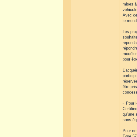
mises à 
véhicule
Avec ce 
le monde
Les pro
souhait
répondan
répondr
modèles.
pour êtr
L’acquér
particip
réservé
être pri
concess
« Pour l
Certifie
qu’une s
sans éq
Pour ce
Type 57C