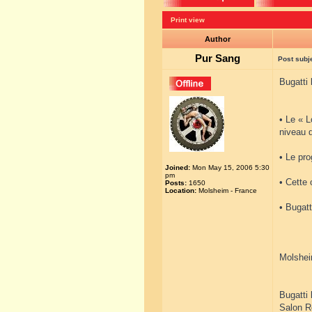
Print view
Author
Pur Sang
Post subj
Bugatti 
• Le « 
niveau 
• Le pro
Joined:
Mon May 15, 2006 5:30
pm
• Cette 
Posts:
1650
Location:
Molsheim - France
• Bugat
Molsheim
Bugatti 
Salon R