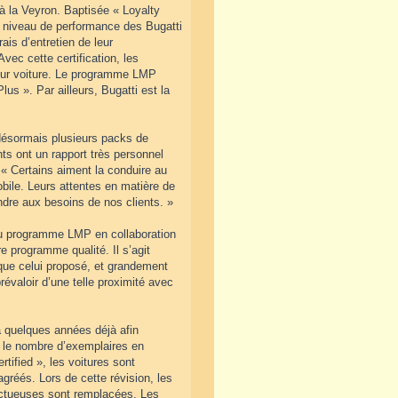
 à la Veyron. Baptisée « Loyalty
 niveau de performance des Bugatti
ais d’entretien de leur
vec cette certification, les
 leur voiture. Le programme LMP
us ». Par ailleurs, Bugatti est la
désormais plusieurs packs de
ts ont un rapport très personnel
. « Certains aiment la conduire au
obile. Leurs attentes en matière de
dre aux besoins de nos clients. »
eau programme LMP en collaboration
e programme qualité. Il s’agit
 que celui proposé, et grandement
évaloir d’une telle proximité avec
 a quelques années déjà afin
t le nombre d’exemplaires en
tified », les voitures sont
agréés. Lors de cette révision, les
ectueuses sont remplacées. Les