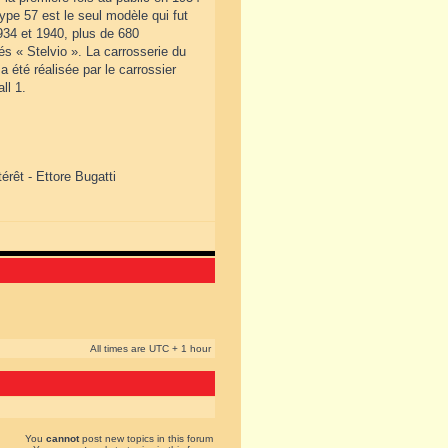
pe 57 est le seul modèle qui fut
934 et 1940, plus de 680
és « Stelvio ». La carrosserie du
 été réalisée par le carrossier
ll 1.
érêt - Ettore Bugatti
All times are UTC + 1 hour
You
cannot
post new topics in this forum