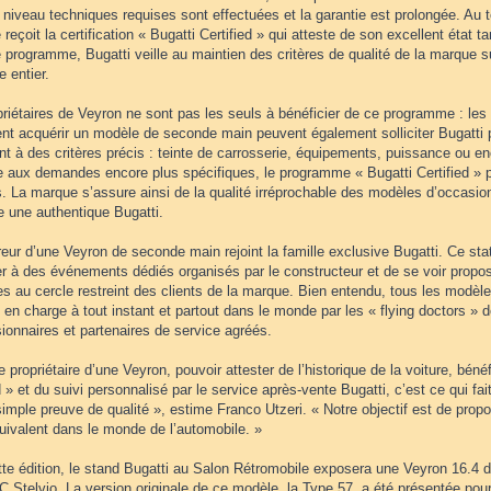
niveau techniques requises sont effectuées et la garantie est prolongée. Au t
 reçoit la certification « Bugatti Certified » qui atteste de son excellent état t
programme, Bugatti veille au maintien des critères de qualité de la marque su
 entier.
priétaires de Veyron ne sont pas les seuls à bénéficier de ce programme : le
ent acquérir un modèle de seconde main peuvent également solliciter Bugatti 
t à des critères précis : teinte de carrosserie, équipements, puissance ou e
e aux demandes encore plus spécifiques, le programme « Bugatti Certified » p
 La marque s’assure ainsi de la qualité irréprochable des modèles d’occasion
e une authentique Bugatti.
eur d’une Veyron de seconde main rejoint la famille exclusive Bugatti. Ce st
er à des événements dédiés organisés par le constructeur et de se voir propo
es au cercle restreint des clients de la marque. Bien entendu, tous les modè
s en charge à tout instant et partout dans le monde par les « flying doctors » d
ionnaires et partenaires de service agréés.
e propriétaire d’une Veyron, pouvoir attester de l’historique de la voiture, bénéf
d » et du suivi personnalisé par le service après-vente Bugatti, c’est ce qui fait
imple preuve de qualité », estime Franco Utzeri. « Notre objectif est de prop
uivalent dans le monde de l’automobile. »
tte édition, le stand Bugatti au Salon Rétromobile exposera une Veyron 16.4 
 Stelvio. La version originale de ce modèle, la Type 57, a été présentée pour