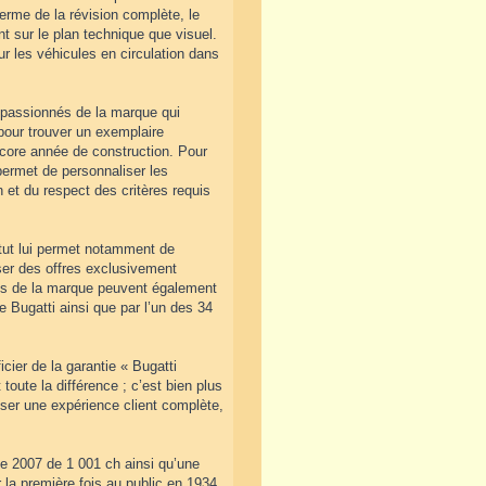
erme de la révision complète, le
ant sur le plan technique que visuel.
r les véhicules en circulation dans
s passionnés de la marque qui
pour trouver un exemplaire
ncore année de construction. Pour
ermet de personnaliser les
 et du respect des critères requis
atut lui permet notamment de
ser des offres exclusivement
les de la marque peuvent également
e Bugatti ainsi que par l’un des 34
icier de la garantie « Bugatti
 toute la différence ; c’est bien plus
oser une expérience client complète,
de 2007 de 1 001 ch ainsi qu’une
 la première fois au public en 1934