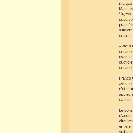
marque d
Mainten
Veyron. 
superspo
propriét
s’inscri
seule m
Avec sa
services
avec leu
quotidie
service
Franco 
avec le 
d’offrir
apprécié
sa clien
Le const
d’assure
circulat
entièrem
voiture