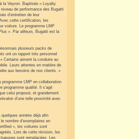
 à la Veyron. Baptisée « Loyalty
 niveau de performance des Bugatti
ais d’entretien de leur
vec cette certification, les
 leur voiture. Le programme LMP
us ». Par ailleurs, Bugatti est la
désormais plusieurs packs de
ts ont un rapport très personnel
. « Certains aiment la conduire au
obile. Leurs attentes en matière de
dre aux besoins de nos clients. »
eau programme LMP en collaboration
e programme qualité. Il s’agit
 que celui proposé, et grandement
évaloir d’une telle proximité avec
 a quelques années déjà afin
t le nombre d’exemplaires en
tified », les voitures sont
agréés. Lors de cette révision, les
ectueuses sont remplacées. Les