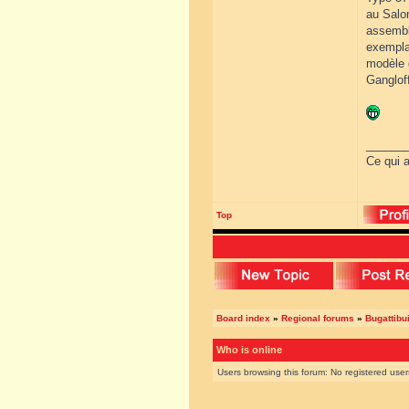
au Salo
assemblé
exemplai
modèle g
Gangloff
______
Ce qui a
Top
Board index
»
Regional forums
»
Bugattibu
Who is online
Users browsing this forum: No registered use