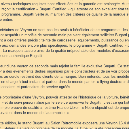
niveau techniques requises sont effectuées et la garantie est prolongée. Au t
 reçoit la certification « Bugatti Certified » qui atteste de son excellent état t
programme, Bugatti veille au maintien des critères de qualité de la marque su
 entier.
priétaires de Veyron ne sont pas les seuls à bénéficier de ce programme : le
ent acquérir un modèle de seconde main peuvent également solliciter Bugatti 
t à des critères précis : teinte de carrosserie, équipements, puissance ou e
e aux demandes encore plus spécifiques, le programme « Bugatti Certified » p
 La marque s’assure ainsi de la qualité irréprochable des modèles d’occasion
e une authentique Bugatti.
eur d’une Veyron de seconde main rejoint la famille exclusive Bugatti. Ce st
er à des événements dédiés organisés par le constructeur et de se voir propo
es au cercle restreint des clients de la marque. Bien entendu, tous les modè
s en charge à tout instant et partout dans le monde par les « flying doctors » d
ionnaires et partenaires de service agréés.
e propriétaire d’une Veyron, pouvoir attester de l’historique de la voiture, bénéf
d » et du suivi personnalisé par le service après-vente Bugatti, c’est ce qui fait
imple preuve de qualité », estime Franco Utzeri. « Notre objectif est de prop
uivalent dans le monde de l’automobile. »
tte édition, le stand Bugatti au Salon Rétromobile exposera une Veyron 16.4 
 Stelvio. La version originale de ce modèle, la Type 57, a été présentée pour