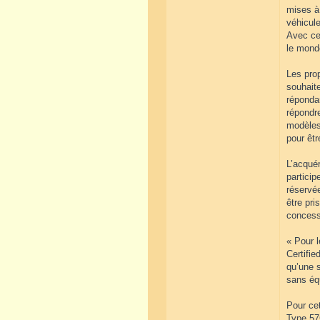
mises à 
véhicule
Avec ce 
le monde
Les pro
souhait
répondan
répondr
modèles.
pour êtr
L’acquér
particip
réservé
être pri
concess
« Pour l
Certifie
qu’une s
sans éq
Pour ce
Type 57C