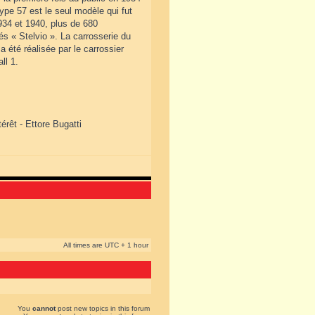
pe 57 est le seul modèle qui fut
934 et 1940, plus de 680
és « Stelvio ». La carrosserie du
 été réalisée par le carrossier
ll 1.
érêt - Ettore Bugatti
All times are UTC + 1 hour
You
cannot
post new topics in this forum