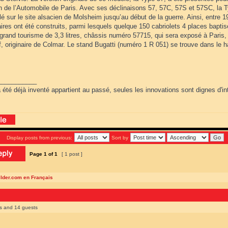
n de l’Automobile de Paris. Avec ses déclinaisons 57, 57C, 57S et 57SC, la Ty
 sur le site alsacien de Molsheim jusqu’au début de la guerre. Ainsi, entre 1
res ont été construits, parmi lesquels quelque 150 cabriolets 4 places baptis
rand tourisme de 3,3 litres, châssis numéro 57715, qui sera exposé à Paris, a
, originaire de Colmar. Le stand Bugatti (numéro 1 R 051) se trouve dans le ha
___________
 été déjà inventé appartient au passé, seules les innovations sont dignes d'int
Display posts from previous:
Sort by
Page
1
of
1
[ 1 post ]
ilder.com en Français
rs and 14 guests