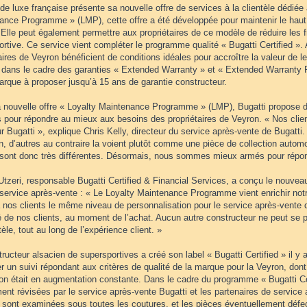
e luxe française présente sa nouvelle offre de services à la clientèle dédiée
ance Programme » (LMP), cette offre a été développée pour maintenir le haut
Elle peut également permettre aux propriétaires de ce modèle de réduire les fr
rtive. Ce service vient compléter le programme qualité « Bugatti Certified ». A
aires de Veyron bénéficient de conditions idéales pour accroître la valeur de
t dans le cadre des garanties « Extended Warranty » et « Extended Warranty Pl
arque à proposer jusqu’à 15 ans de garantie constructeur.
 nouvelle offre « Loyalty Maintenance Programme » (LMP), Bugatti propose 
 pour répondre au mieux aux besoins des propriétaires de Veyron. « Nos clien
r Bugatti », explique Chris Kelly, directeur du service après-vente de Bugatti
n, d’autres au contraire la voient plutôt comme une pièce de collection autom
 sont donc très différentes. Désormais, nous sommes mieux armés pour répon
Utzeri, responsable Bugatti Certified & Financial Services, a conçu le nouv
service après-vente : « Le Loyalty Maintenance Programme vient enrichir notr
 à nos clients le même niveau de personnalisation pour le service après-vente
 de nos clients, au moment de l’achat. Aucun autre constructeur ne peut se pr
tèle, tout au long de l’expérience client. »
ructeur alsacien de supersportives a créé son label « Bugatti Certified » il y
r un suivi répondant aux critères de qualité de la marque pour la Veyron, don
ion était en augmentation constante. Dans le cadre du programme « Bugatti Cer
ent révisées par le service après-vente Bugatti et les partenaires de service 
s sont examinées sous toutes les coutures, et les pièces éventuellement déf