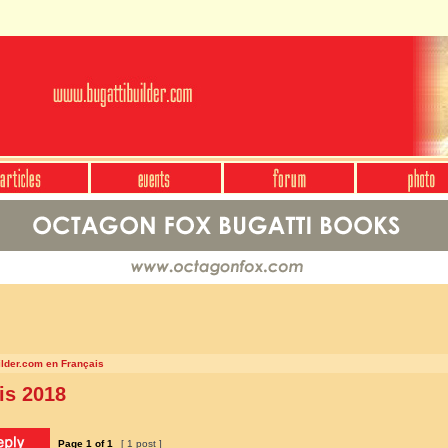
ilder.com en Français
is 2018
Page
1
of
1
[ 1 post ]