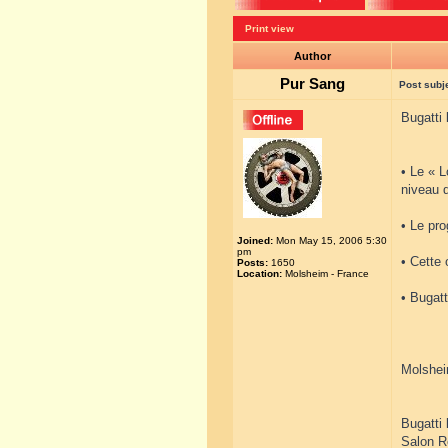
Print view
Author
Pur Sang
Post subj
Bugatti 
• Le « 
niveau 
• Le pro
Joined:
Mon May 15, 2006 5:30
pm
• Cette 
Posts:
1650
Location:
Molsheim - France
• Bugat
Molsheim
Bugatti 
Salon R