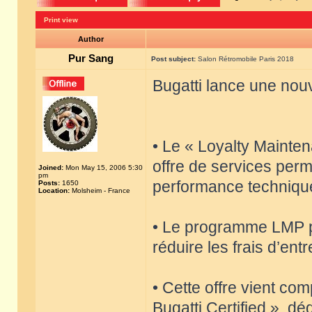
Print view
Author
Pur Sang
Post subject:
Salon Rétromobile Paris 2018
Bugatti lance une nouv
• Le « Loyalty Maint
offre de services perm
Joined:
Mon May 15, 2006 5:30
pm
performance techniqu
Posts:
1650
Location:
Molsheim - France
• Le programme LMP pe
réduire les frais d’ent
• Cette offre vient co
Bugatti Certified », dé