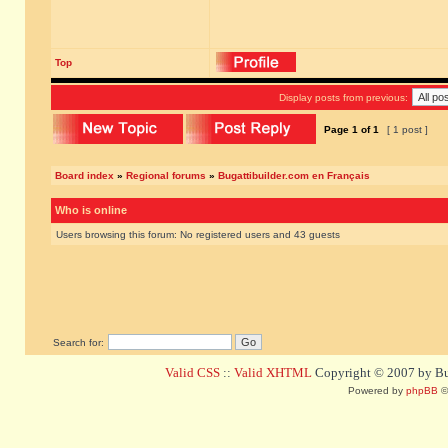
Top
Display posts from previous:
Page
1
of
1
[ 1 post ]
Board index
»
Regional forums
»
Bugattibuilder.com en Français
Who is online
Users browsing this forum: No registered users and 43 guests
Search for:
Valid CSS
::
Valid XHTML
Copyright © 2007 by Bug
Powered by
phpBB
©