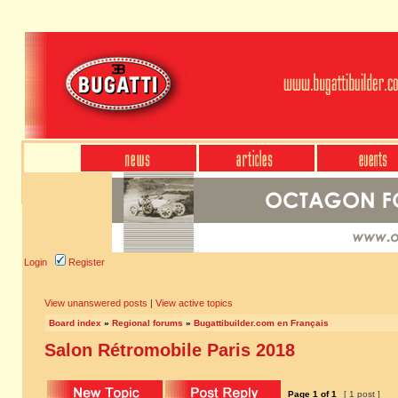
Login
Register
View unanswered posts
|
View active topics
Board index
»
Regional forums
»
Bugattibuilder.com en Français
Salon Rétromobile Paris 2018
Page
1
of
1
[ 1 post ]