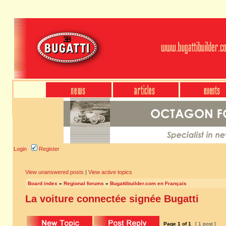
Login
Register
View unanswered posts
|
View active topics
Board index
»
Regional forums
»
Bugattibuilder.com en Français
La voiture connectée signée Bugatti
Page
1
of
1
[ 1 post ]