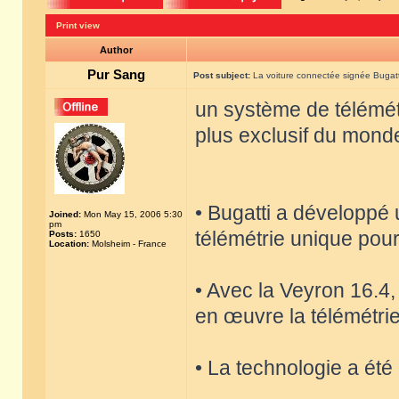
Print view
Author
Pur Sang
Post subject:
La voiture connectée signée Bugatt
un système de télémétr
plus exclusif du mond
• Bugatti a développé
Joined:
Mon May 15, 2006 5:30
pm
télémétrie unique pour
Posts:
1650
Location:
Molsheim - France
• Avec la Veyron 16.4,
en œuvre la télémétrie
• La technologie a été