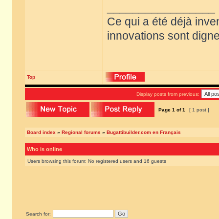
_________________
Ce qui a été déjà inve
innovations sont dignes
Top
Display posts from previous:
Page
1
of
1
[ 1 post ]
Board index
»
Regional forums
»
Bugattibuilder.com en Français
Who is online
Users browsing this forum: No registered users and 16 guests
Search for: