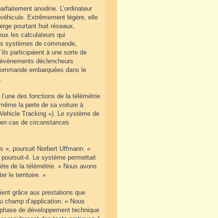
rfaitement anodine. L’ordinateur
 véhicule. Extrêmement légère, elle
rge pourtant huit réseaux,
ux les calculateurs qui
rents systèmes de commande,
s participaient à une sorte de
es événements déclencheurs
de commande embarquées dans le
.
 l’une des fonctions de la télémétrie
i-même la perte de sa voiture à
 Vehicle Tracking »). Le système de
e en cas de circonstances
s », poursuit Norbert Uffmann. «
poursuit-il. Le système permettait
rète de la télémétrie. « Nous avons
 le territoire. »
client grâce aux prestations que
au champ d’application. « Nous
 la phase de développement technique