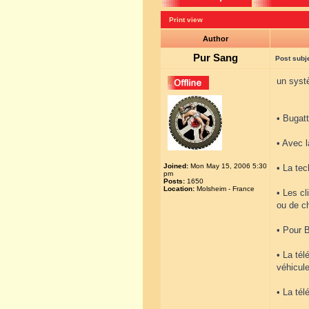
Print view
Author
Pur Sang
Post subj
un syst
• Bugat
• Avec l
Joined:
Mon May 15, 2006 5:30
• La tec
pm
Posts:
1650
Location:
Molsheim - France
• Les cl
ou de c
• Pour B
• La tél
véhicule
• La té