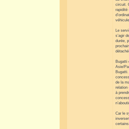
circuit.
rapidit
d’ordina
véhicule
Le servi
s’agir d
durée, p
prochain
détachée
Bugatti 
Asie/Pa
Bugatti
concessi
de la ma
relation
à prendr
concessi
n’abouti
Car le s
inversem
certains