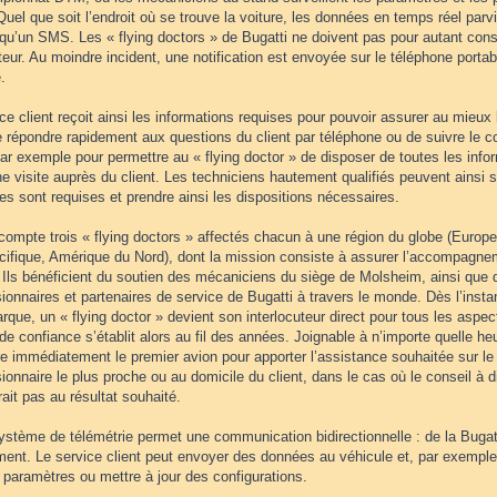
 Quel que soit l’endroit où se trouve la voiture, les données en temps réel pa
é qu’un SMS. Les « flying doctors » de Bugatti ne doivent pas pour autant con
teur. Au moindre incident, une notification est envoyée sur le téléphone porta
.
ce client reçoit ainsi les informations requises pour pouvoir assurer au mieux 
e répondre rapidement aux questions du client par téléphone ou de suivre le 
ar exemple pour permettre au « flying doctor » de disposer de toutes les infor
e visite auprès du client. Les techniciens hautement qualifiés peuvent ainsi s
s sont requises et prendre ainsi les dispositions nécessaires.
compte trois « flying doctors » affectés chacun à une région du globe (Europ
cifique, Amérique du Nord), dont la mission consiste à assurer l’accompagne
. Ils bénéficient du soutien des mécaniciens du siège de Molsheim, ainsi que
onnaires et partenaires de service de Bugatti à travers le monde. Dès l’insta
rque, un « flying doctor » devient son interlocuteur direct pour tous les aspe
 de confiance s’établit alors au fil des années. Joignable à n’importe quelle heur
e immédiatement le premier avion pour apporter l’assistance souhaitée sur le v
onnaire le plus proche ou au domicile du client, dans le cas où le conseil à d
rait pas au résultat souhaité.
ystème de télémétrie permet une communication bidirectionnelle : de la Bugatti
ent. Le service client peut envoyer des données au véhicule et, par exemple,
 paramètres ou mettre à jour des configurations.