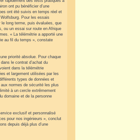
ser rapidement des tests pratiques à
on ont pu bénéficier d’une
pes ont été suivis en temps réel et
Wolfsburg. Pour les essais
r le long terme, puis évaluées, que
, ou un essai sur route en Afrique
èmes. « La télémétrie a apporté une
ée au fil du temps », constate
 une priorité absolue. Pour chaque
 dans le contrat d’achat du
voient dans la télémétrie
es et largement utilisées par les
différents types de données et
és aux normes de sécurité les plus
limité à un cercle extrêmement
 du domaine et de la personne
ervice exclusif et personnalisé
ces pour nos ingénieurs », conclut
ons depuis déjà plus d’une