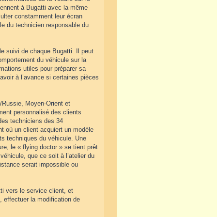
rviennent à Bugatti avec la même
sulter constamment leur écran
ble du technicien responsable du
le suivi de chaque Bugatti. Il peut
comportement du véhicule sur la
mations utiles pour préparer sa
avoir à l’avance si certaines pièces
e/Russie, Moyen-Orient et
ment personnalisé des clients
 des techniciens des 34
nt où un client acquiert un modèle
cts techniques du véhicule. Une
e, le « flying doctor » se tient prêt
éhicule, que ce soit à l’atelier du
istance serait impossible ou
 vers le service client, et
 effectuer la modification de