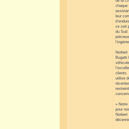
de la Ch
chaque 
assistan
leur co
d’endura
ce soit
du Sud. 
précieus
l’ingénie
Norbert 
Bugatti 
véhicule
l’excell
clients.
utilise 
récente
restrein
concern
« Notre 
pour nos
Norbert
décenni