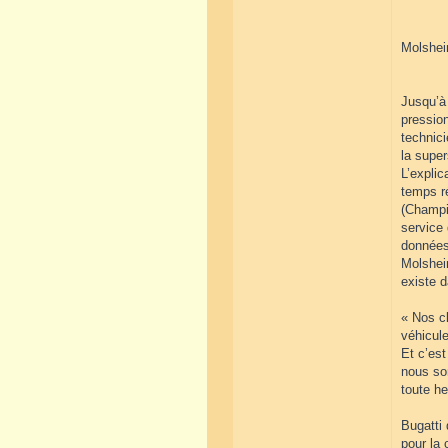
Molsheim
Jusqu’à 
pression
technici
la super
L’explic
temps r
(Champi
service
données.
Molsheim
existe d
« Nos cl
véhicule
Et c’est
nous som
toute heu
Bugatti
pour la 