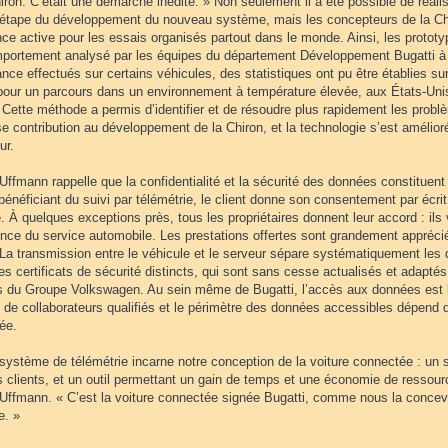
iron. C’était une démarche inédite. » Non seulement il a été possible de réali
étape du développement du nouveau système, mais les concepteurs de la Chir
ce active pour les essais organisés partout dans le monde. Ainsi, les prototy
mportement analysé par les équipes du département Développement Bugatti à 
nce effectués sur certains véhicules, des statistiques ont pu être établies su
 pour un parcours dans un environnement à température élevée, aux États-Unis
Cette méthode a permis d’identifier et de résoudre plus rapidement les probl
e contribution au développement de la Chiron, et la technologie s’est amélior
ur.
Uffmann rappelle que la confidentialité et la sécurité des données constituent
bénéficiant du suivi par télémétrie, le client donne son consentement par écrit
. À quelques exceptions près, tous les propriétaires donnent leur accord : ils 
ence du service automobile. Les prestations offertes sont grandement apprécié
 La transmission entre le véhicule et le serveur sépare systématiquement les 
des certificats de sécurité distincts, qui sont sans cesse actualisés et adapt
s du Groupe Volkswagen. Au sein même de Bugatti, l’accès aux données est 
t de collaborateurs qualifiés et le périmètre des données accessibles dépend
ée.
système de télémétrie incarne notre conception de la voiture connectée : un s
 clients, et un outil permettant un gain de temps et une économie de ressour
 Uffmann. « C’est la voiture connectée signée Bugatti, comme nous la concev
e. »