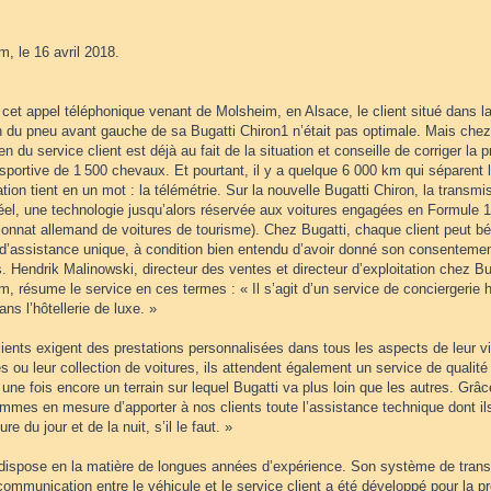
, le 16 avril 2018.
cet appel téléphonique venant de Molsheim, en Alsace, le client situé dans la 
 du pneu avant gauche de sa Bugatti Chiron1 n’était pas optimale. Mais chez 
en du service client est déjà au fait de la situation et conseille de corriger la
sportive de 1 500 chevaux. Et pourtant, il y a quelque 6 000 km qui séparent le
ation tient en un mot : la télémétrie. Sur la nouvelle Bugatti Chiron, la trans
éel, une technologie jusqu’alors réservée aux voitures engagées en Formule
onnat allemand de voitures de tourisme). Chez Bugatti, chaque client peut bé
 d’assistance unique, à condition bien entendu d’avoir donné son consentemen
 Hendrik Malinowski, directeur des ventes et directeur d’exploitation chez B
, résume le service en ces termes : « Il s’agit d’un service de conciergerie h
ans l’hôtellerie de luxe. »
ients exigent des prestations personnalisées dans tous les aspects de leur vi
s ou leur collection de voitures, ils attendent également un service de qualit
 une fois encore un terrain sur lequel Bugatti va plus loin que les autres. Grâ
mes en mesure d’apporter à nos clients toute l’assistance technique dont ils
re du jour et de la nuit, s’il le faut. »
 dispose en la matière de longues années d’expérience. Son système de tran
communication entre le véhicule et le service client a été développé pour la p