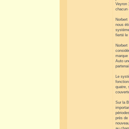
Veyron 1
chacun d
Norbert
nous éti
système 
fierté l
Norbert
considér
marque 
Auto und
partenai
Le systè
fonctio
quatre, 
couverte
Sur la B
importa
périodes
près de
nouveaut
au cham