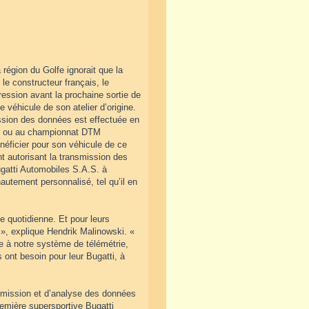
région du Golfe ignorait que la
le constructeur français, le
 pression avant la prochaine sortie de
 véhicule de son atelier d’origine.
mission des données est effectuée en
 1 ou au championnat DTM
néficier pour son véhicule de ce
t autorisant la transmission des
ugatti Automobiles S.A.S. à
autement personnalisé, tel qu’il en
e quotidienne. Et pour leurs
é », explique Hendrik Malinowski. «
ce à notre système de télémétrie,
 ont besoin pour leur Bugatti, à
smission et d’analyse des données
remière supersportive Bugatti