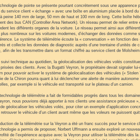
echnologie de pointe se présente pourtant concrètement sous une apparence pa
e du service client « échange » avec une boîte en aluminium placée à bord du
à peine 140 mm de large, 50 mm de haut et 100 mm de long. Cette boîte hébe
nt des bus CAN (Controller Area Network). Un réseau permet de relier entre e
ent les différents organes de la voiture. Le réseau permet ainsi aux diffé
s plus nombreux sur les voitures modernes, d’échanger des données comme s’il
férence. Le système de télémétrie écoute la « conversation » en fonction d
rés et collecte les données de diagnostic auprès d’une trentaine d’unités 
, afin de les transmettre dans un format chiffré au service client de Molsheim
 suivi technique au quotidien, la géolocalisation des véhicules volés constitue
 prisées des clients. Avec la Bugatti Veyron, le propriétaire devait signaler lu
m pour pouvoir activer le système de géolocalisation des véhicules (« Stolen
rie de la Chiron pourra quant à lui déclencher une alerte de manière autonom
elles, par exemple si le véhicule est transporté sur le plateau d’un camion.
technologie de télémétrie a fait de formidables progrès dans tous les domaine
eyron, nous pouvions déjà apporter à nos clients une assistance précieuse », 
 de géolocaliser les véhicules volés, pour citer un exemple d’application conc
 retrouver le véhicule d’un client avant même que les voleurs ne puissent quitter
roduction de la télémétrie sur la Veyron a été un franc succès pour le service 
echnologie a permis de proposer, Norbert Uffmann a ensuite exploré un nouve
ofité de l’expérience acquise avec la Veyron pour utiliser la télémétrie dès