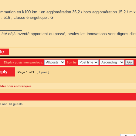
mmation en l/100 km : en agglomération 35,2 / hors agglomération 15,2 / mix
: 516 ; classe énergétique : G
___________
 été déjà inventé appartient au passé, seules les innovations sont dignes d'int
Display posts from previous:
Sort by
Page
1
of
1
[ 1 post ]
ilder.com en Français
rs and 13 guests