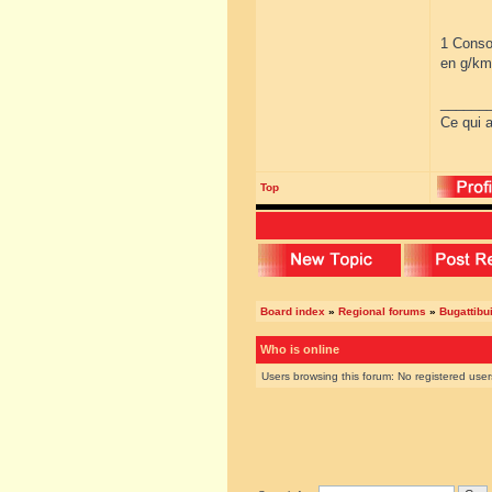
1 Conso
en g/km 
______
Ce qui a
Top
Board index
»
Regional forums
»
Bugattibu
Who is online
Users browsing this forum: No registered use