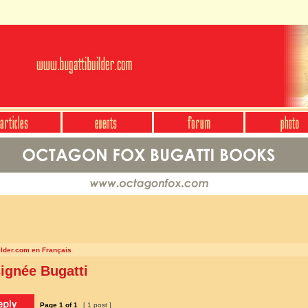
ilder.com en Français
signée Bugatti
Page
1
of
1
[ 1 post ]