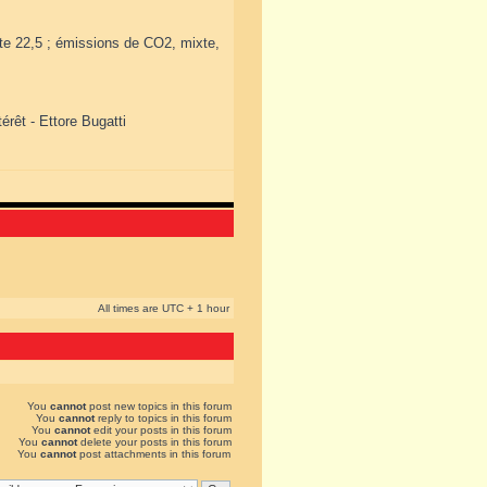
te 22,5 ; émissions de CO2, mixte,
érêt - Ettore Bugatti
All times are UTC + 1 hour
You
cannot
post new topics in this forum
You
cannot
reply to topics in this forum
You
cannot
edit your posts in this forum
You
cannot
delete your posts in this forum
You
cannot
post attachments in this forum