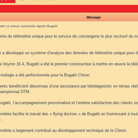
Message
ect:
La voiture connectée signée Bugatti
ème de télémétrie unique pour le service de conciergerie le plus exclusif du 
ti a développé un système d’analyse des données de télémétrie unique pour d
a Veyron 16.4, Bugatti a été le premier constructeur à mettre en œuvre la télé
hnologie a été perfectionnée pour la Bugatti Chiron.
ients bénéficient désormais d’une assistance par télédiagnostic en temps réel,
hampionnat DTM.
ugatti, l’accompagnement personnalisé et l’entière satisfaction des clients so
émétrie facilite le travail des « flying doctors » de Bugatti en fournissant à t
.
lémétrie a largement contribué au développement technique de la Chiron.