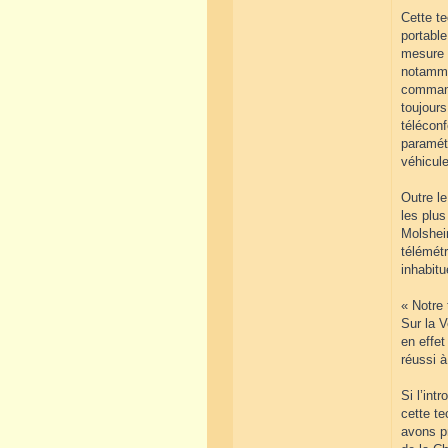
Cette t
portabl
mesure 
notamme
command
toujour
télécon
paramét
véhicule
Outre le
les plus
Molshei
télémét
inhabitu
« Notre 
Sur la V
en effet
réussi à
Si l’int
cette t
avons pr