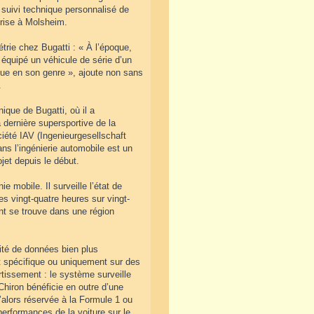
 suivi technique personnalisé de
prise à Molsheim.
rie chez Bugatti : « À l’époque,
 équipé un véhicule de série d’un
ique en son genre », ajoute non sans
.
que de Bugatti, où il a
 dernière supersportive de la
iété IAV (Ingenieurgesellschaft
ns l’ingénierie automobile est un
jet depuis le début.
 mobile. Il surveille l’état de
s vingt-quatre heures sur vingt-
ent se trouve dans une région
tité de données bien plus
t spécifique ou uniquement sur des
rtissement : le système surveille
hiron bénéficie en outre d’une
’alors réservée à la Formule 1 ou
erformances de la voiture sur le