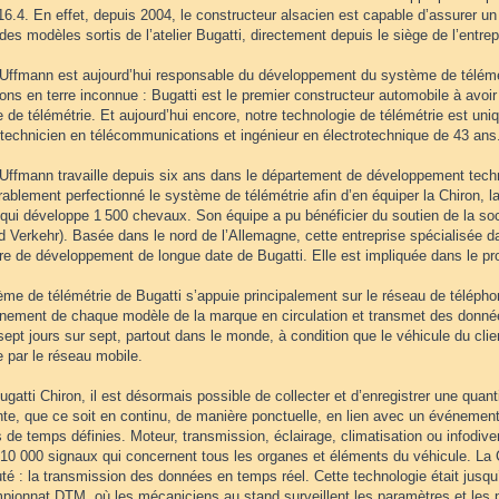
6.4. En effet, depuis 2004, le constructeur alsacien est capable d’assurer un
es modèles sortis de l’atelier Bugatti, directement depuis le siège de l’entre
 Uffmann est aujourd’hui responsable du développement du système de télémét
ons en terre inconnue : Bugatti est le premier constructeur automobile à avoir
de télémétrie. Et aujourd’hui encore, notre technologie de télémétrie est un
e technicien en télécommunications et ingénieur en électrotechnique de 43 ans
 Uffmann travaille depuis six ans dans le département de développement techni
ablement perfectionné le système de télémétrie afin d’en équiper la Chiron, la
qui développe 1 500 chevaux. Son équipe a pu bénéficier du soutien de la soc
 Verkehr). Basée dans le nord de l’Allemagne, cette entreprise spécialisée da
re de développement de longue date de Bugatti. Elle est impliquée dans le pro
me de télémétrie de Bugatti s’appuie principalement sur le réseau de téléphonie
nnement de chaque modèle de la marque en circulation et transmet des donnée
sept jours sur sept, partout dans le monde, à condition que le véhicule du cli
 par le réseau mobile.
ugatti Chiron, il est désormais possible de collecter et d’enregistrer une quan
nte, que ce soit en continu, de manière ponctuelle, en lien avec un événemen
 de temps définies. Moteur, transmission, éclairage, climatisation ou infodive
 10 000 signaux qui concernent tous les organes et éléments du véhicule. La C
é : la transmission des données en temps réel. Cette technologie était jusqu
pionnat DTM, où les mécaniciens au stand surveillent les paramètres et les p