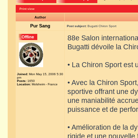
Print view
Author
Pur Sang
Post subject:
Bugatti Chiron Sport
88e Salon internation
Bugatti dévoile la Chi
• La Chiron Sport est 
Joined:
Mon May 15, 2006 5:30
pm
• Avec la Chiron Sport
Posts:
1650
Location:
Molsheim - France
sportive offrant une 
une maniabilité accrue
puissance et de perfo
• Amélioration de la 
rigide et une nouvelle