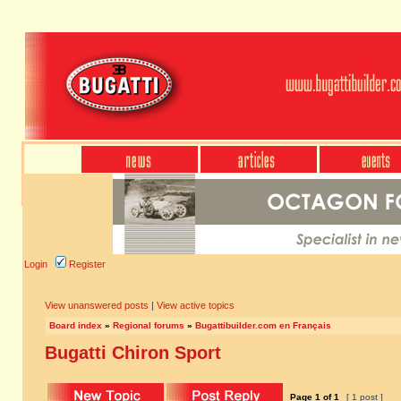
Login
Register
View unanswered posts
|
View active topics
Board index
»
Regional forums
»
Bugattibuilder.com en Français
Bugatti Chiron Sport
Page
1
of
1
[ 1 post ]