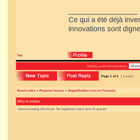
_________________
Ce qui a été déjà inve
innovations sont dignes
Top
Display posts from previous:
Page
1
of
1
[ 1 post ]
Board index
»
Regional forums
»
Bugattibuilder.com en Français
Who is online
Users browsing this forum: No registered users and 31 guests