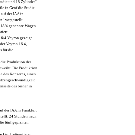
Studie und 18 Zylinder“.
le in Genf die Studie
 auf der IAA in
“ vorgestellt.
EB 18/4 genannte Wagen
iert.
16/4 Veyron gezeigt.
der Veyron 16.4,
 für die
 die Produktion des
geweiht. Die Produktion
be des Konzerns, einen
itzengeschwindigkeit
enseits des bisher in
uf der IAA in Frankfurt
tellt. 24 Stunden nach
die fünf geplanten
in Genf präsentieren