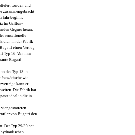
liefert wurden und
äfte zusammengebracht
n Jahr beginnt
tz im Gaillon-
enden Gegner heran.
er sensationelle
reich. In der Fabrik
 Bugatti einen Vertrag
tti Typ 16. Von ihm
baute Bugatti-
on des Typ 13 in
e französische wie
zverträge kann er
weiten. Die Fabrik hat
asst ideal in die in
 vier gestarteten
entiler von Bugatti den
t. Der Typ 29/30 hat
t hydraulischen