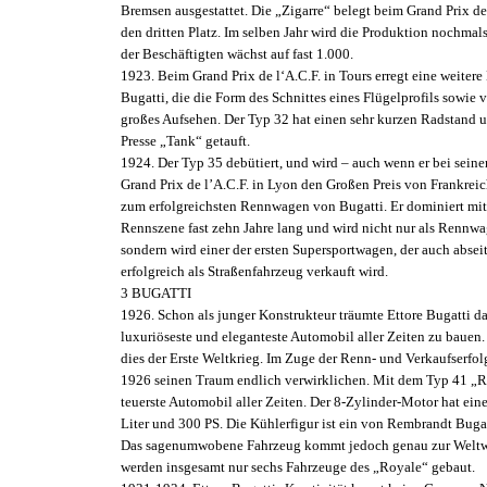
Bremsen ausgestattet. Die „Zigarre“ belegt beim Grand Prix de 
den dritten Platz. Im selben Jahr wird die Produktion nochmals
der Beschäftigten wächst auf fast 1.000.
1923. Beim Grand Prix de l‘A.C.F. in Tours erregt eine weitere
Bugatti, die die Form des Schnittes eines Flügelprofils sowie v
großes Aufsehen. Der Typ 32 hat einen sehr kurzen Radstand 
Presse „Tank“ getauft.
1924. Der Typ 35 debütiert, und wird – auch wenn er bei seine
Grand Prix de l’A.C.F. in Lyon den Großen Preis von Frankrei
zum erfolgreichsten Rennwagen von Bugatti. Er dominiert mit
Rennszene fast zehn Jahre lang und wird nicht nur als Rennwa
sondern wird einer der ersten Supersportwagen, der auch absei
erfolgreich als Straßenfahrzeug verkauft wird.
3 BUGATTI
1926. Schon als junger Konstrukteur träumte Ettore Bugatti da
luxuriöseste und eleganteste Automobil aller Zeiten zu bauen
dies der Erste Weltkrieg. Im Zuge der Renn- und Verkaufserfol
1926 seinen Traum endlich verwirklichen. Mit dem Typ 41 „Ro
teuerste Automobil aller Zeiten. Der 8-Zylinder-Motor hat ei
Liter und 300 PS. Die Kühlerfigur ist ein von Rembrandt Bugatt
Das sagenumwobene Fahrzeug kommt jedoch genau zur Weltwir
werden insgesamt nur sechs Fahrzeuge des „Royale“ gebaut.