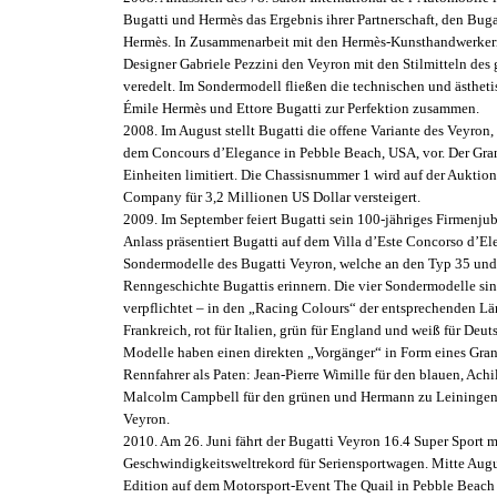
Bugatti und Hermès das Ergebnis ihrer Partnerschaft, den Bug
Hermès. In Zusammenarbeit mit den Hermès-Kunsthandwerkern
Designer Gabriele Pezzini den Veyron mit den Stilmitteln des 
veredelt. Im Sondermodell fließen die technischen und ästhe
Émile Hermès und Ettore Bugatti zur Perfektion zusammen.
2008. Im August stellt Bugatti die offene Variante des Veyron,
dem Concours d’Elegance in Pebble Beach, USA, vor. Der Gran
Einheiten limitiert. Die Chassisnummer 1 wird auf der Aukti
Company für 3,2 Millionen US Dollar versteigert.
2009. Im September feiert Bugatti sein 100-jähriges Firmenju
Anlass präsentiert Bugatti auf dem Villa d’Este Concorso d’El
Sondermodelle des Bugatti Veyron, welche an den Typ 35 und
Renngeschichte Bugattis erinnern. Die vier Sondermodelle sin
verpflichtet – in den „Racing Colours“ der entsprechenden Län
Frankreich, rot für Italien, grün für England und weiß für Deut
Modelle haben einen direkten „Vorgänger“ in Form eines Gran
Rennfahrer als Paten: Jean-Pierre Wimille für den blauen, Achil
Malcolm Campbell für den grünen und Hermann zu Leiningen
Veyron.
2010. Am 26. Juni fährt der Bugatti Veyron 16.4 Super Sport 
Geschwindigkeitsweltrekord für Seriensportwagen. Mitte Augu
Edition auf dem Motorsport-Event The Quail in Pebble Beach 