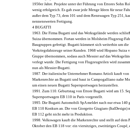
1950er Jahre. Projekte unter der Führung von Ettores Sohn Ro
wenig erfolgreich. Es gab zwar jede Menge Ideen für neue Fah
außer dem Typ 73, dem 101 und dem Rennwagen Typ 251, kam
nennenswerten Fertigung.
4 BUGATTI
1963. Die Firma Bugatti und das Werksgelände werden schlie
Suiza übernommen. Fortan werden in Molsheim Flugzeug-Fah
Baugruppen gefertigt. Bugatti kümmert sich weiterhin um die E
Vorkriegsfahrzeuge seiner Kunden. 1968 wird Hispano Suiza 
Gruppe übernommen, sodass auch Messier auf das Werksgelä
verlegt wurde. Die Fertigung von Flugzeugteilen wird zusamm
nun als Messier-Bugatti.
1987. Der italienische Unternehmer Romano Artioli kauft von
Markenrechte an Bugatti und baut in Campogalliano nahe Mo
um einen neuen Bugatti Supersportwagen herzustellen.
1991. Zum 110. Geburtstag von Ettore Bugatti wird am 15. Se
Supersportwagen EB 110 in Paris vorgestellt.
1995. Die Bugatti Automobili SpA meldet nach nur etwa 140 
EB 110 Konkurs an. Die von Giorgetto Giugiaro (ItalDesign) 
EB 112 geht nicht mehr in Produktion.
1998. Volkswagen kauft die Markenrechte und stellt auf dem P
Oktober den EB 118 vor: ein viersitziges, zweitüriges Coupé, 