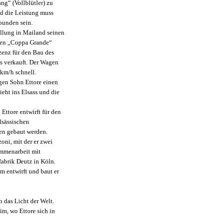
ng“ (Vollblütler) zu
nd die Leistung muss
bunden sein.
ellung in Mailand seinen
 den „Coppa Grande“
zenz für den Bau des
ss verkauft. Der Wagen
 km/h schnell.
igen Sohn Ettore einen
ieht ins Elsass und die
Ettore entwirft für den
lsässischen
en gebaut werden.
oni, mit der er zwei
mmenarbeit mit
fabrik Deutz in Köln.
m entwirft und baut er
n das Licht der Welt.
im, wo Ettore sich in