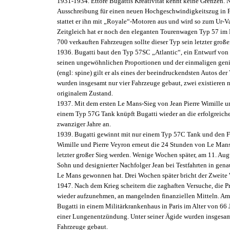
1931-1934. Ettore Bugattis Kreativität kennt keine Grenzen.
Ausschreibung für einen neuen Hochgeschwindigkeitszug in F
stattet er ihn mit „Royale“-Motoren aus und wird so zum Ur-V
Zeitgleich hat er noch den eleganten Tourenwagen Typ 57 im
700 verkauften Fahrzeugen sollte dieser Typ sein letzter große
1936. Bugatti baut den Typ 57SC „Atlantic“, ein Entwurf von 
seinen ungewöhnlichen Proportionen und der einmaligen gen
(engl: spine) gilt er als eines der beeindruckendsten Autos der
wurden insgesamt nur vier Fahrzeuge gebaut, zwei existieren 
originalem Zustand.
1937. Mit dem ersten Le Mans-Sieg von Jean Pierre Wimille u
einem Typ 57G Tank knüpft Bugatti wieder an die erfolgreiche
zwanziger Jahre an.
1939. Bugatti gewinnt mit nur einem Typ 57C Tank und den Fa
Wimille und Pierre Veyron erneut die 24 Stunden von Le Mans.
letzter großer Sieg werden. Wenige Wochen später, am 11. Augus
Sohn und designierter Nachfolger Jean bei Testfahrten in gen
Le Mans gewonnen hat. Drei Wochen später bricht der Zweite 
1947. Nach dem Krieg scheitern die zaghaften Versuche, die 
wieder aufzunehmen, an mangelnden finanziellen Mitteln. Am 2
Bugatti in einem Militärkrankenhaus in Paris im Alter von 66
einer Lungenentzündung. Unter seiner Ägide wurden insgesam
Fahrzeuge gebaut.