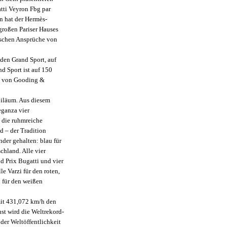
atti Veyron Fbg par
 hat der Hermès-
großen Pariser Hauses
tischen Ansprüche von
 den Grand Sport, auf
d Sport ist auf 150
on von Gooding &
biläum. Aus diesem
eganza vier
 die ruhmreiche
d – der Tradition
der gehalten: blau für
schland. Alle vier
d Prix Bugatti und vier
le Varzi für den roten,
 für den weißen
mit 431,072 km/h den
st wird die Weltrekord-
der Weltöffentlichkeit