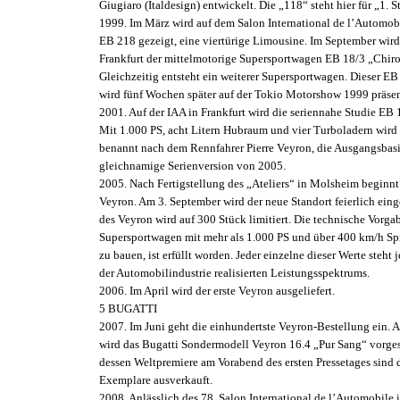
Giugiaro (Italdesign) entwickelt. Die „118“ steht hier für „1. 
1999. Im März wird auf dem Salon International de l’Automobi
EB 218 gezeigt, eine viertürige Limousine. Im September wird
Frankfurt der mittelmotorige Supersportwagen EB 18/3 „Chiron
Gleichzeitig entsteht ein weiterer Supersportwagen. Dieser 
wird fünf Wochen später auf der Tokio Motorshow 1999 präsent
2001. Auf der IAA in Frankfurt wird die seriennahe Studie EB 
Mit 1.000 PS, acht Litern Hubraum und vier Turboladern wird 
benannt nach dem Rennfahrer Pierre Veyron, die Ausgangsbasis
gleichnamige Serienversion von 2005.
2005. Nach Fertigstellung des „Ateliers“ in Molsheim beginnt
Veyron. Am 3. September wird der neue Standort feierlich ein
des Veyron wird auf 300 Stück limitiert. Die technische Vorga
Supersportwagen mit mehr als 1.000 PS und über 400 km/h Sp
zu bauen, ist erfüllt worden. Jeder einzelne dieser Werte steht j
der Automobilindustrie realisierten Leistungsspektrums.
2006. Im April wird der erste Veyron ausgeliefert.
5 BUGATTI
2007. Im Juni geht die einhundertste Veyron-Bestellung ein. A
wird das Bugatti Sondermodell Veyron 16.4 „Pur Sang“ vorges
dessen Weltpremiere am Vorabend des ersten Pressetages sind 
Exemplare ausverkauft.
2008. Anlässlich des 78. Salon International de l’Automobile 