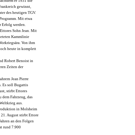
 Nachdem er 1931 die
rankreich gewinnt,
ater des heutigen TGV.
 Programm. Mit etwa
r Erfolg werden.
Ettores Sohn Jean. Mit
ieteten Kammlinie
 Vorkriegsära. Von ihm
noch heute in komplett
nd Robert Benoist in
ren Zeiten der
hrern Jean Pierre
 Es soll Bugattis
t, stirbt Ettores
au dem Fahrzeug, das
Weltkrieg aus.
Produktion in Molsheim
1. August stirbt Ettore
 Jahren an den Folgen
t rund 7.900