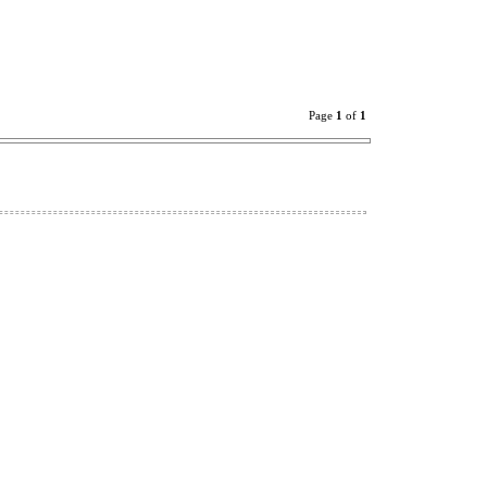
Page
1
of
1