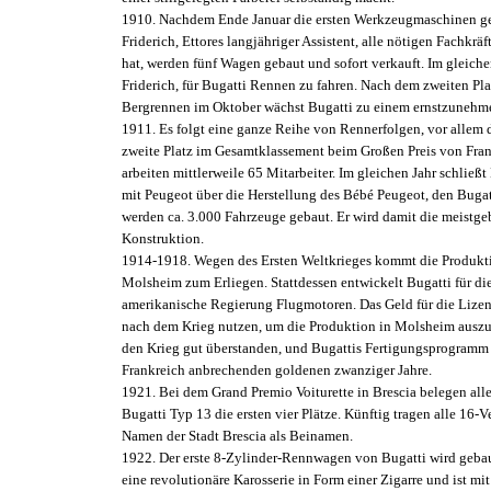
1910. Nachdem Ende Januar die ersten Werkzeugmaschinen ge
Friderich, Ettores langjähriger Assistent, alle nötigen Fachkr
hat, werden fünf Wagen gebaut und sofort verkauft. Im gleiche
Friderich, für Bugatti Rennen zu fahren. Nach dem zweiten Pla
Bergrennen im Oktober wächst Bugatti zu einem ernstzunehm
1911. Es folgt eine ganze Reihe von Rennerfolgen, vor allem d
zweite Platz im Gesamtklassement beim Großen Preis von Frank
arbeiten mittlerweile 65 Mitarbeiter. Im gleichen Jahr schließt
mit Peugeot über die Herstellung des Bébé Peugeot, den Buga
werden ca. 3.000 Fahrzeuge gebaut. Er wird damit die meistge
Konstruktion.
1914-1918. Wegen des Ersten Weltkrieges kommt die Produkti
Molsheim zum Erliegen. Stattdessen entwickelt Bugatti für di
amerikanische Regierung Flugmotoren. Das Geld für die Lizen
nach dem Krieg nutzen, um die Produktion in Molsheim auszu
den Krieg gut überstanden, und Bugattis Fertigungsprogramm p
Frankreich anbrechenden goldenen zwanziger Jahre.
1921. Bei dem Grand Premio Voiturette in Brescia belegen alle
Bugatti Typ 13 die ersten vier Plätze. Künftig tragen alle 16-V
Namen der Stadt Brescia als Beinamen.
1922. Der erste 8-Zylinder-Rennwagen von Bugatti wird gebau
eine revolutionäre Karosserie in Form einer Zigarre und ist mi