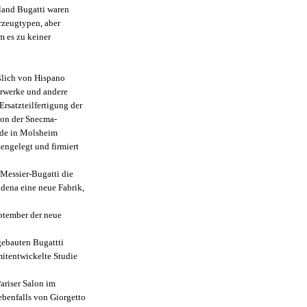
land Bugatti waren
rzeugtypen, aber
 es zu keiner
ßlich von Hispano
rwerke und andere
rsatzteilfertigung der
von der Snecma-
nde in Molsheim
engelegt und firmiert
 Messier-Bugatti die
dena eine neue Fabrik,
ptember der neue
gebauten Bugattti
mitentwickelte Studie
ariser Salon im
ebenfalls von Giorgetto