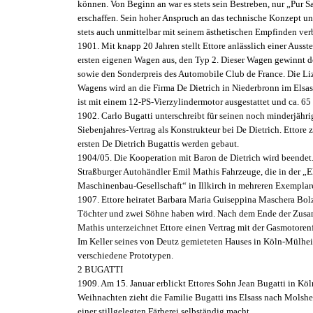
können. Von Beginn an war es stets sein Bestreben, nur „Pur Sa
erschaffen. Sein hoher Anspruch an das technische Konzept u
stets auch unmittelbar mit seinem ästhetischen Empfinden ver
1901. Mit knapp 20 Jahren stellt Ettore anlässlich einer Ausst
ersten eigenen Wagen aus, den Typ 2. Dieser Wagen gewinnt
sowie den Sonderpreis des Automobile Club de France. Die Li
Wagens wird an die Firma De Dietrich in Niederbronn im Elsa
ist mit einem 12-PS-Vierzylindermotor ausgestattet und ca. 65
1902. Carlo Bugatti unterschreibt für seinen noch minderjähr
Siebenjahres-Vertrag als Konstrukteur bei De Dietrich. Ettore z
ersten De Dietrich Bugattis werden gebaut.
1904/05. Die Kooperation mit Baron de Dietrich wird beendet. 
Straßburger Autohändler Emil Mathis Fahrzeuge, die in der „E
Maschinenbau-Gesellschaft“ in Illkirch in mehreren Exemplar
1907. Ettore heiratet Barbara Maria Guiseppina Maschera Bolz
Töchter und zwei Söhne haben wird. Nach dem Ende der Zusa
Mathis unterzeichnet Ettore einen Vertrag mit der Gasmotoren
Im Keller seines von Deutz gemieteten Hauses in Köln-Mülhei
verschiedene Prototypen.
2 BUGATTI
1909. Am 15. Januar erblickt Ettores Sohn Jean Bugatti in Köl
Weihnachten zieht die Familie Bugatti ins Elsass nach Molshe
einer stillgelegten Färberei selbständig macht.