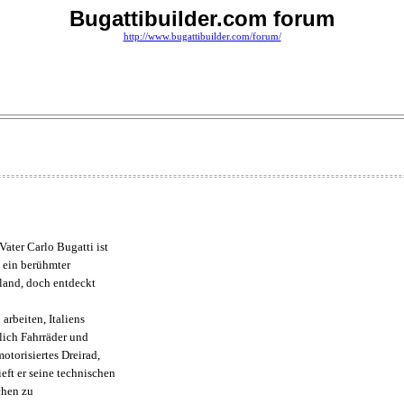
Bugattibuilder.com forum
http://www.bugattibuilder.com/forum/
ater Carlo Bugatti ist
 ein berühmter
land, doch entdeckt
arbeiten, Italiens
ich Fahrräder und
otorisiertes Dreirad,
eft er seine technischen
chen zu