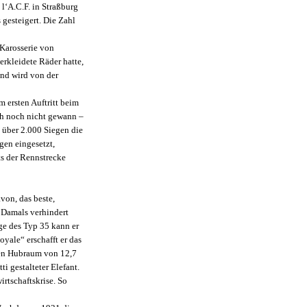
l‘A.C.F. in Straßburg
 gesteigert. Die Zahl
 Karosserie von
erkleidete Räder hatte,
und wird von der
m ersten Auftritt beim
ch noch nicht gewann –
 über 2.000 Siegen die
gen eingesetzt,
ts der Rennstrecke
von, das beste,
. Damals verhindert
ge des Typ 35 kann er
yale“ erschafft er das
nen Hubraum von 12,7
i gestalteter Elefant.
tschaftskrise. So