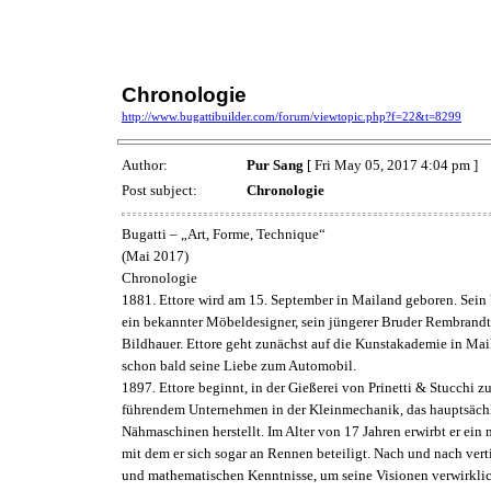
Chronologie
http://www.bugattibuilder.com/forum/viewtopic.php?f=22&t=8299
Author:
Pur Sang
[ Fri May 05, 2017 4:04 pm ]
Post subject:
Chronologie
Bugatti – „Art, Forme, Technique“
(Mai 2017)
Chronologie
1881. Ettore wird am 15. September in Mailand geboren. Sein V
ein bekannter Möbeldesigner, sein jüngerer Bruder Rembrandt
Bildhauer. Ettore geht zunächst auf die Kunstakademie in Mai
schon bald seine Liebe zum Automobil.
1897. Ettore beginnt, in der Gießerei von Prinetti & Stucchi zu 
führendem Unternehmen in der Kleinmechanik, das hauptsächl
Nähmaschinen herstellt. Im Alter von 17 Jahren erwirbt er ein m
mit dem er sich sogar an Rennen beteiligt. Nach und nach verti
und mathematischen Kenntnisse, um seine Visionen verwirkli