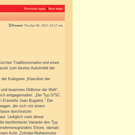
Previous topic
|
Next topic
Posted:
Thu Apr 06, 2017 10:17 am
sischen Traditionsmarke und eines
lassik zum besten Automobil der
der Kategorie „Klassiker der
 und teuersten Oldtimer der Welt“,
önlich entgegennahm. „Der Typ 57SC
en Entwürfe Jean Bugattis.“ Der
wagen, der sich mit einem
lasse durchsetzte.
ut. Lediglich zwei dieser
 die berühmteste Variante des Typ
ternehmensgründers Ettore, damals
inem Acht- Zylinder-Reihenmotor