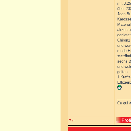
mit 3.2
über 20
Jean Bu
Karosse
Materia
akzentu
geniete
Chiron1
und wer
runde He
stattfi
sechs B
und wel
gelten.
1 Krafts
Effizie
______
Ce qui a
Top