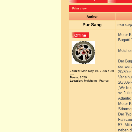
Print view
Author
Pur Sang
Post subj
Motor K
Bugatti 
Molshei
Der Bug
der wer
Joined:
Mon May 15, 2006 5:30
20/30er
pm
Verleih
Posts:
1650
Location:
Molsheim - France
20/30er
„Wir fr
so Juli
Atlantic
Motor K
Stimmen
Der Typ
Fahrzeug
57. Mit
neben d