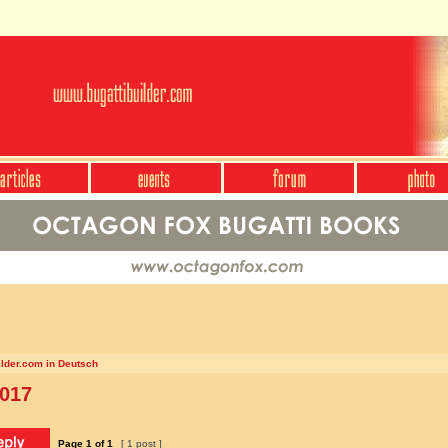
ilder.com in Deutsch
2017
Page
1
of
1
[ 1 post ]