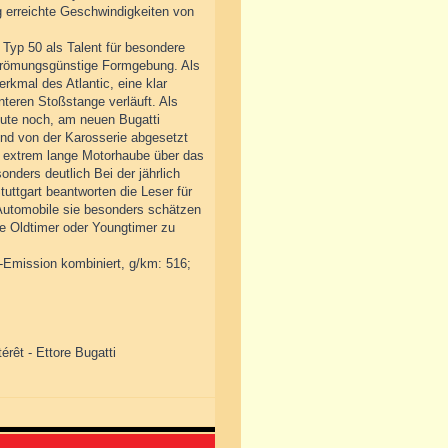
 erreichte Geschwindigkeiten von
Typ 50 als Talent für besondere
 strömungsgünstige Formgebung. Als
kmal des Atlantic, eine klar
teren Stoßstange verläuft. Als
eute noch, am neuen Bugatti
nd von der Karosserie abgesetzt
ie extrem lange Motorhaube über das
nders deutlich Bei der jährlich
ttgart beantworten die Leser für
Automobile sie besonders schätzen
e Oldtimer oder Youngtimer zu
2-Emission kombiniert, g/km: 516;
érêt - Ettore Bugatti