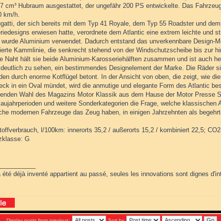
57 cm³ Hubraum ausgestattet, der ungefähr 200 PS entwickelte. Das Fahrzeug
0 km/h.
gatti, der sich bereits mit dem Typ 41 Royale, dem Typ 55 Roadster und dem 
riedesigns erwiesen hatte, verordnete dem Atlantic eine extrem leichte und
l wurde Aluminium verwendet. Dadurch entstand das unverkennbare Design-Mer
ierte Kammlinie, die senkrecht stehend von der Windschutzscheibe bis zur hin
te Naht hält sie beide Aluminium-Karosseriehälften zusammen und ist auch h
 deutlich zu sehen, ein bestimmendes Designelement der Marke. Die Räder si
den durch enorme Kotflügel betont. In der Ansicht von oben, die zeigt, wie d
ck in ein Oval mündet, wird die anmutige und elegante Form des Atlantic beso
ndenden Wahl des Magazins Motor Klassik aus dem Hause der Motor Presse Stu
aujahrperioden und weitere Sonderkategorien die Frage, welche klassischen 
che modernen Fahrzeuge das Zeug haben, in einigen Jahrzehnten als begehrt
toffverbrauch, l/100km: innerorts 35,2 / außerorts 15,2 / kombiniert 22,5; CO
nzklasse: G
___________
 été déjà inventé appartient au passé, seules les innovations sont dignes d'int
Display posts from previous:
Sort by