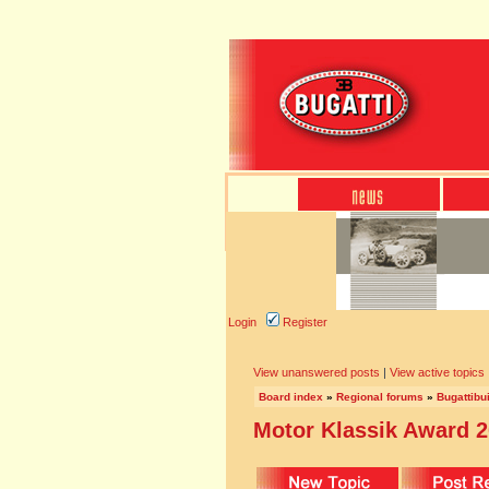
Login
Register
View unanswered posts
|
View active topics
Board index
»
Regional forums
»
Bugattibu
Motor Klassik Award 