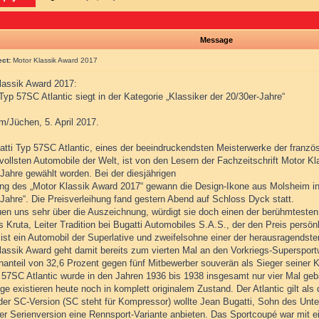
Message
ect:
Motor Klassik Award 2017
lassik Award 2017:
Typ 57SC Atlantic siegt in der Kategorie „Klassiker der 20/30er-Jahre“
m/Jüchen, 5. April 2017.
atti Typ 57SC Atlantic, eines der beeindruckendsten Meisterwerke der franzö
tvollsten Automobile der Welt, ist von den Lesern der Fachzeitschrift Motor K
 Jahre gewählt worden. Bei der diesjährigen
ung des „Motor Klassik Award 2017“ gewann die Design-Ikone aus Molsheim in 
-Jahre“. Die Preisverleihung fand gestern Abend auf Schloss Dyck statt.
euen uns sehr über die Auszeichnung, würdigt sie doch einen der berühmtesten
us Kruta, Leiter Tradition bei Bugatti Automobiles S.A.S., der den Preis pers
 ist ein Automobil der Superlative und zweifelsohne einer der herausragendst
lassik Award geht damit bereits zum vierten Mal an den Vorkriegs-Supersport
anteil von 32,6 Prozent gegen fünf Mitbewerber souverän als Sieger seiner K
 57SC Atlantic wurde in den Jahren 1936 bis 1938 insgesamt nur vier Mal geba
e existieren heute noch in komplett originalem Zustand. Der Atlantic gilt als
 der SC-Version (SC steht für Kompressor) wollte Jean Bugatti, Sohn des Un
er Serienversion eine Rennsport-Variante anbieten. Das Sportcoupé war mit e