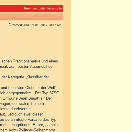
Previous topic
|
Next topic
Posted:
Thu Apr 06, 2017 10:17 am
sischen Traditionsmarke und eines
lassik zum besten Automobil der
der Kategorie „Klassiker der
 und teuersten Oldtimer der Welt“,
önlich entgegennahm. „Der Typ 57SC
en Entwürfe Jean Bugattis.“ Der
wagen, der sich mit einem
lasse durchsetzte.
ut. Lediglich zwei dieser
 die berühmteste Variante des Typ
ternehmensgründers Ettore, damals
inem Acht- Zylinder-Reihenmotor