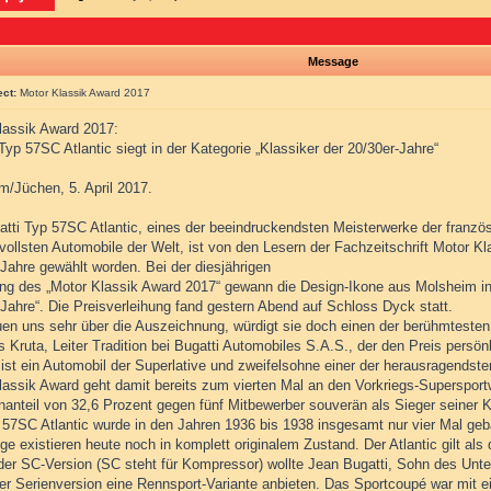
Message
ect:
Motor Klassik Award 2017
lassik Award 2017:
Typ 57SC Atlantic siegt in der Kategorie „Klassiker der 20/30er-Jahre“
m/Jüchen, 5. April 2017.
atti Typ 57SC Atlantic, eines der beeindruckendsten Meisterwerke der franzö
tvollsten Automobile der Welt, ist von den Lesern der Fachzeitschrift Motor K
 Jahre gewählt worden. Bei der diesjährigen
ung des „Motor Klassik Award 2017“ gewann die Design-Ikone aus Molsheim in 
-Jahre“. Die Preisverleihung fand gestern Abend auf Schloss Dyck statt.
euen uns sehr über die Auszeichnung, würdigt sie doch einen der berühmtesten
us Kruta, Leiter Tradition bei Bugatti Automobiles S.A.S., der den Preis pers
 ist ein Automobil der Superlative und zweifelsohne einer der herausragendst
lassik Award geht damit bereits zum vierten Mal an den Vorkriegs-Supersport
anteil von 32,6 Prozent gegen fünf Mitbewerber souverän als Sieger seiner K
 57SC Atlantic wurde in den Jahren 1936 bis 1938 insgesamt nur vier Mal geba
e existieren heute noch in komplett originalem Zustand. Der Atlantic gilt als
 der SC-Version (SC steht für Kompressor) wollte Jean Bugatti, Sohn des Un
er Serienversion eine Rennsport-Variante anbieten. Das Sportcoupé war mit e