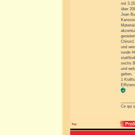
mit 3.2
über 20
Jean Bu
Karosse
Materia
akzentu
geniete
Chiron1
und wer
runde He
stattfi
sechs B
und wel
gelten.
1 Krafts
Effizie
______
Ce qui a
Top