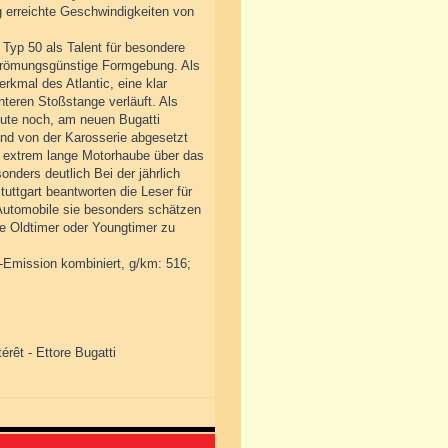
 erreichte Geschwindigkeiten von
Typ 50 als Talent für besondere
 strömungsgünstige Formgebung. Als
kmal des Atlantic, eine klar
teren Stoßstange verläuft. Als
eute noch, am neuen Bugatti
nd von der Karosserie abgesetzt
ie extrem lange Motorhaube über das
nders deutlich Bei der jährlich
ttgart beantworten die Leser für
Automobile sie besonders schätzen
e Oldtimer oder Youngtimer zu
2-Emission kombiniert, g/km: 516;
érêt - Ettore Bugatti