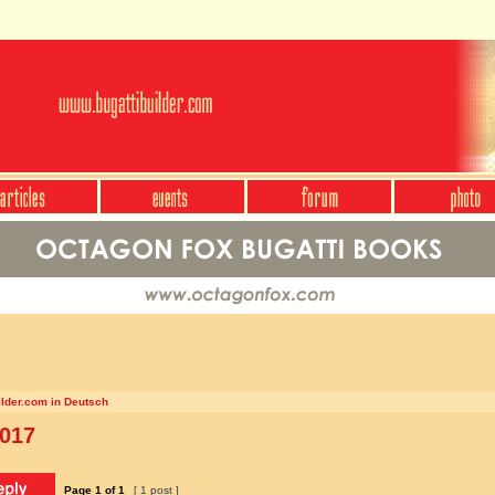
ilder.com in Deutsch
2017
Page
1
of
1
[ 1 post ]