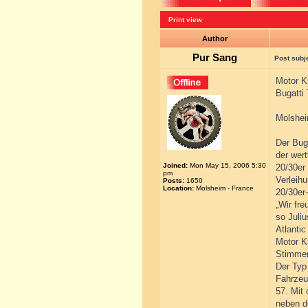
Print view
Author
Pur Sang
Post subj
Motor K
Bugatti 
Molshei
Der Bug
der wer
Joined:
Mon May 15, 2006 5:30
20/30er
pm
Verleih
Posts:
1650
Location:
Molsheim - France
20/30er
„Wir fr
so Juli
Atlantic
Motor K
Stimmen
Der Typ
Fahrzeug
57. Mit
neben d