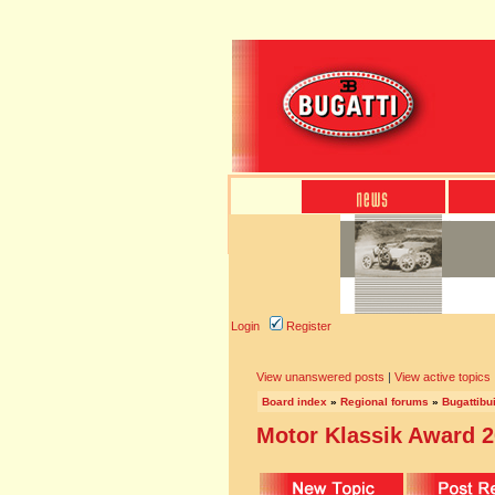
Login
Register
View unanswered posts
|
View active topics
Board index
»
Regional forums
»
Bugattibu
Motor Klassik Award 