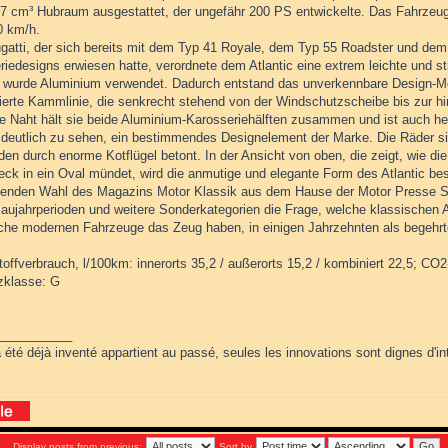
57 cm³ Hubraum ausgestattet, der ungefähr 200 PS entwickelte. Das Fahrzeug
0 km/h.
gatti, der sich bereits mit dem Typ 41 Royale, dem Typ 55 Roadster und dem 
riedesigns erwiesen hatte, verordnete dem Atlantic eine extrem leichte und
l wurde Aluminium verwendet. Dadurch entstand das unverkennbare Design-Mer
ierte Kammlinie, die senkrecht stehend von der Windschutzscheibe bis zur hin
te Naht hält sie beide Aluminium-Karosseriehälften zusammen und ist auch h
 deutlich zu sehen, ein bestimmendes Designelement der Marke. Die Räder si
den durch enorme Kotflügel betont. In der Ansicht von oben, die zeigt, wie d
ck in ein Oval mündet, wird die anmutige und elegante Form des Atlantic beso
ndenden Wahl des Magazins Motor Klassik aus dem Hause der Motor Presse Stu
aujahrperioden und weitere Sonderkategorien die Frage, welche klassischen 
che modernen Fahrzeuge das Zeug haben, in einigen Jahrzehnten als begehrt
toffverbrauch, l/100km: innerorts 35,2 / außerorts 15,2 / kombiniert 22,5; CO
nzklasse: G
___________
 été déjà inventé appartient au passé, seules les innovations sont dignes d'int
Display posts from previous:
Sort by