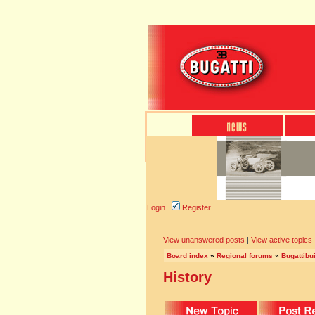
Login
Register
View unanswered posts
|
View active topics
Board index
»
Regional forums
»
Bugattibu
History