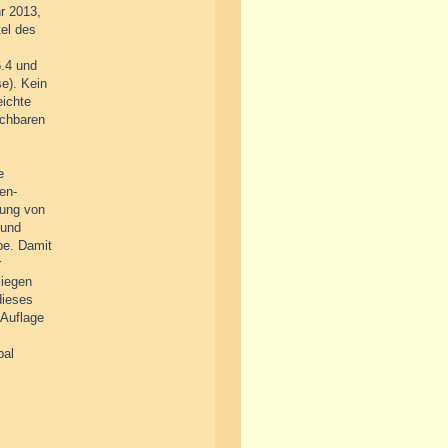
r 2013,
el des
6.4 und
e). Kein
eichte
ichbaren
e
en-
tung von
 und
be. Damit
r
liegen
dieses
 Auflage
bal