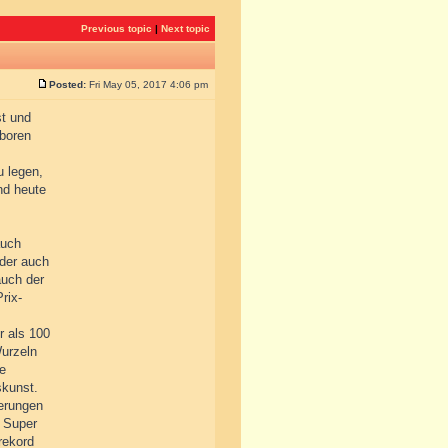
Previous topic
|
Next topic
Posted:
Fri May 05, 2017 4:06 pm
st und
eboren
u legen,
nd heute
auch
oder auch
auch der
rix-
r als 100
Wurzeln
ve
skunst.
derungen
4 Super
rekord