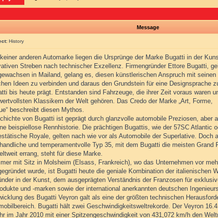
Message
ect:
History
 keiner anderen Automarke liegen die Ursprünge der Marke Bugatti in der Kun
vativen Streben nach technischer Exzellenz. Firmengründer Ettore Bugatti, g
gewachsen in Mailand, gelang es, diesen künstlerischen Anspruch mit seinen
chen Ideen zu verbinden und daraus den Grundstein für eine Designsprache z
tti bis heute prägt. Entstanden sind Fahrzeuge, die ihrer Zeit voraus waren u
wertvollsten Klassikern der Welt gehören. Das Credo der Marke „Art, Forme,
ue“ beschreibt diesen Mythos.
chichte von Bugatti ist geprägt durch glanzvolle automobile Preziosen, aber 
ne beispiellose Rennhistorie. Die prächtigen Bugattis, wie der 57SC Atlantic 
estätische Royale, gelten nach wie vor als Automobile der Superlative. Doch 
, handliche und temperamentvolle Typ 35, mit dem Bugatti die meisten Grand P
ltweit errang, steht für diese Marke.
mer mit Sitz in Molsheim (Elsass, Frankreich), wo das Unternehmen vor meh
egründet wurde, ist Bugatti heute die geniale Kombination der italienischen 
ründer in der Kunst, dem ausgeprägten Verständnis der Franzosen für exklusi
odukte und -marken sowie der international anerkannten deutschen Ingenieur
wicklung des Bugatti Veyron galt als eine der größten technischen Herausfor
mobilbereich. Bugatti hält zwei Geschwindigkeitsweltrekorde. Der Veyron 16.
uhr im Jahr 2010 mit einer Spitzengeschwindigkeit von 431,072 km/h den Welt