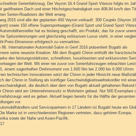
 schnellste Serienfahrzeug. Der Veyron 16.4 Grand Sport Vitesse folgte im Jah
mit geöffnetem Dach und einer Höchstgeschwindigkeit von 408,84 km/h den Tit
sten Serien-Roadsters der Welt errang.
fang 2015 sind alle der geplanten 450 Veyron verkauft: 300 Coupés (Veyron 1
port) sowie 150 offene Supersportwagen (Grand Sport und Grand Sport Vitess
Automobilhersteller hat es bislang geschafft, ein Produkt, das für zuvor unerr
he Spitzenleistungen und gleichzeitig exklusiven Luxus steht, in einer vergle
hl-Preis-Dimension erfolgreich zu vermarkten.
86. Internationalen Automobil-Salon in Genf 2016 präsentiert Bugatti als
iere seine neueste Kreation. Mit dem Bugatti Chiron enthüllt die französisch
rke den leistungsstärksten, schnellsten, luxuriösesten und exklusivsten Seri
ortwagen der Welt. Mit einer nie zuvor von Serienfahrzeugen erbrachten Leis
S, einem sagenhaften Drehmoment von 1.600 Nm bei 2.000 bis 6.000 U/min.
chen technischen Innovationen setzt der Chiron in jeder Hinsicht neue Maßstä
ich der Chiron in Stellung als künftiger Geschwindigkeitsweltrekordler mit eine
eschwindigkeit, die deutlich über dem von Bugatti aktuell gehaltenen Rekord 
er Chiron wird am Unternehmenssitz in Molsheim gebaut. Nur 500 Exemplare 
efahrzeugs wird es geben. Aktuell liegen bereits für die Hälfte der gesamten
llungen vor.
utomobilhändlern und Servicepartnern in 17 Ländern ist Bugatti heute ein Glo
 Die Marke ist in verschiedensten Regionen vertreten, dazu gehören Europa,
rika sowie der Nahe und Asien-Pazifik.
017