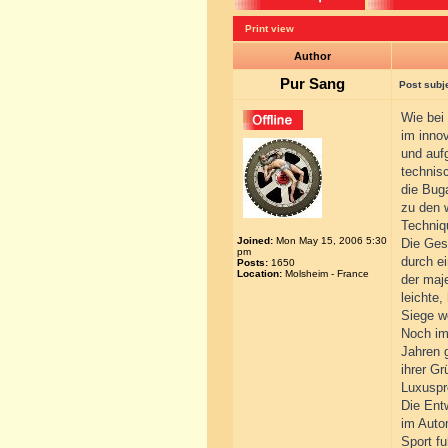
Print view
Author
Pur Sang
Post subj
Wie bei
im inno
und auf
technis
die Buga
zu den 
Techniq
Joined:
Mon May 15, 2006 5:30
Die Ges
pm
durch ei
Posts:
1650
Location:
Molsheim - France
der maj
leichte
Siege we
Noch im
Jahren g
ihrer G
Luxuspr
Die Ent
im Auto
Sport f