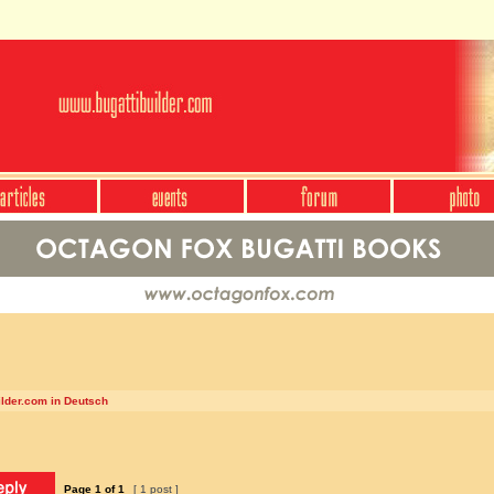
ilder.com in Deutsch
Page
1
of
1
[ 1 post ]