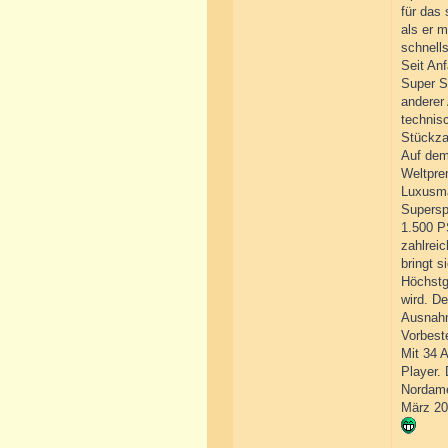
für das
als er 
schnell
Seit An
Super S
anderer 
technisc
Stückza
Auf dem 
Weltprem
Luxusma
Supersp
1.500 P
zahlrei
bringt s
Höchstg
wird. D
Ausnahm
Vorbeste
Mit 34 A
Player.
Nordame
März 2