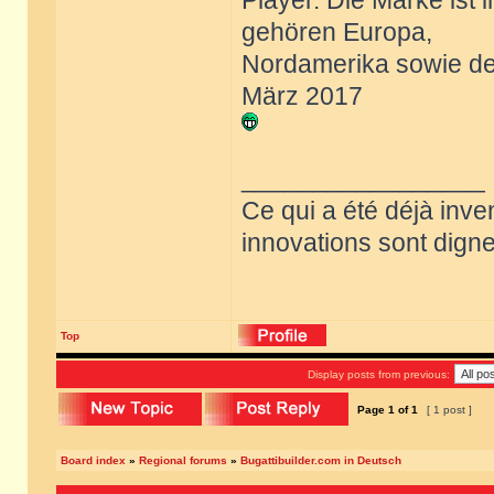
Player. Die Marke ist
gehören Europa,
Nordamerika sowie de
März 2017
_________________
Ce qui a été déjà inve
innovations sont dignes
Top
Display posts from previous:
Page
1
of
1
[ 1 post ]
Board index
»
Regional forums
»
Bugattibuilder.com in Deutsch