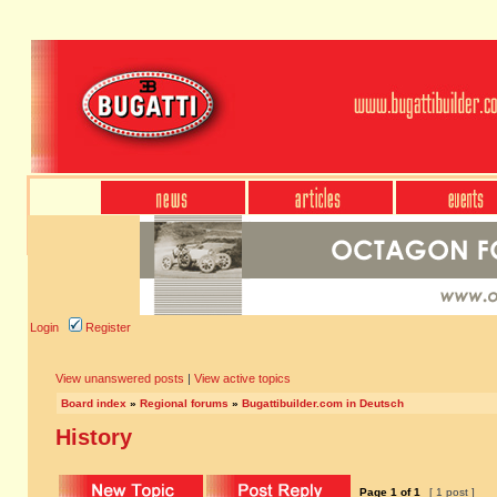
Login
Register
View unanswered posts
|
View active topics
Board index
»
Regional forums
»
Bugattibuilder.com in Deutsch
History
Page
1
of
1
[ 1 post ]