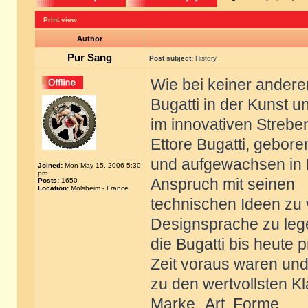
Print view
Author
Pur Sang
Post subject:
History
Wie bei keiner ander
Bugatti in der Kunst u
im innovativen Strebe
Ettore Bugatti, gebore
und aufgewachsen in M
Joined:
Mon May 15, 2006 5:30
pm
Anspruch mit seinen
Posts:
1650
Location:
Molsheim - France
technischen Ideen zu 
Designsprache zu leg
die Bugatti bis heute 
Zeit voraus waren und
zu den wertvollsten K
Marke „Art, Forme,