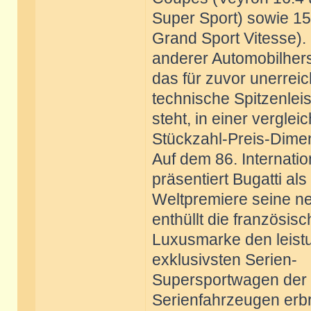
Super Sport) sowie 1
Grand Sport Vitesse).
anderer Automobilherst
das für zuvor unerreic
technische Spitzenlei
steht, in einer verglei
Stückzahl-Preis-Dimen
Auf dem 86. Internati
präsentiert Bugatti als
Weltpremiere seine ne
enthüllt die französis
Luxusmarke den leistu
exklusivsten Serien-
Supersportwagen der W
Serienfahrzeugen erb