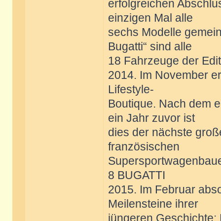
erfolgreichen Abschlu
einzigen Mal alle
sechs Modelle gemeins
Bugatti“ sind alle
18 Fahrzeuge der Edit
2014. Im November erö
Lifestyle-
Boutique. Nach dem erf
ein Jahr zuvor ist
dies der nächste große
französischen
Supersportwagenbaue
8 BUGATTI
2015. Im Februar abso
Meilensteine ihrer
jüngeren Geschichte: 