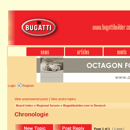
Login
Register
View unanswered posts
|
View active topics
Board index
»
Regional forums
»
Bugattibuilder.com in Deutsch
Chronologie
Page
1
of
1
[ 1 post ]