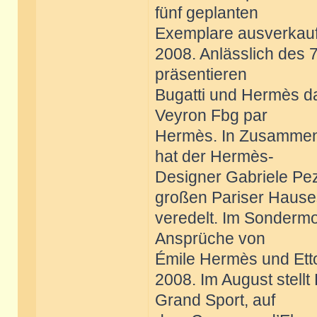
fünf geplanten
Exemplare ausverkauf
2008. Anlässlich des 7
präsentieren
Bugatti und Hermès da
Veyron Fbg par
Hermès. In Zusammen
hat der Hermès-
Designer Gabriele Pezz
großen Pariser Hause
veredelt. Im Sondermo
Ansprüche von
Émile Hermès und Etto
2008. Im August stellt
Grand Sport, auf