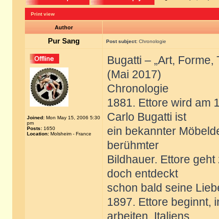
Print view
Author
Pur Sang
Post subject:
Chronologie
Bugatti – „Art, Forme,
(Mai 2017)
Chronologie
1881. Ettore wird am 
Carlo Bugatti ist
Joined:
Mon May 15, 2006 5:30
pm
ein bekannter Möbelde
Posts:
1650
Location:
Molsheim - France
berühmter
Bildhauer. Ettore geh
doch entdeckt
schon bald seine Lieb
1897. Ettore beginnt, i
arbeiten, Italiens