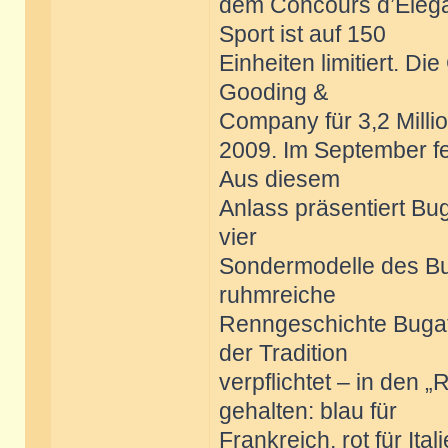
dem Concours d’Elega
Sport ist auf 150
Einheiten limitiert. D
Gooding &
Company für 3,2 Millio
2009. Im September fei
Aus diesem
Anlass präsentiert Bu
vier
Sondermodelle des Bug
ruhmreiche
Renngeschichte Bugatt
der Tradition
verpflichtet – in den
gehalten: blau für
Frankreich, rot für Ita