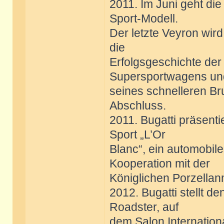
2011. Im Juni geht die
Sport-Modell.
Der letzte Veyron wir
die
Erfolgsgeschichte der 
Supersportwagens un
seines schnelleren Br
Abschluss.
2011. Bugatti präsenti
Sport „L’Or
Blanc“, ein automobil
Kooperation mit der
Königlichen Porzellanm
2012. Bugatti stellt d
Roadster, auf
dem Salon Internationa