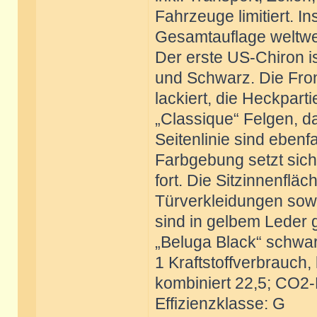
Fahrzeuge limitiert. In
Gesamtauflage weltwei
Der erste US-Chiron i
und Schwarz. Die Fron
lackiert, die Heckpart
„Classique“ Felgen, d
Seitenlinie sind ebenf
Farbgebung setzt sich
fort. Die Sitzinnenfläc
Türverkleidungen sowi
sind in gelbem Leder g
„Beluga Black“ schwa
1 Kraftstoffverbrauch, 
kombiniert 22,5; CO2-
Effizienzklasse: G