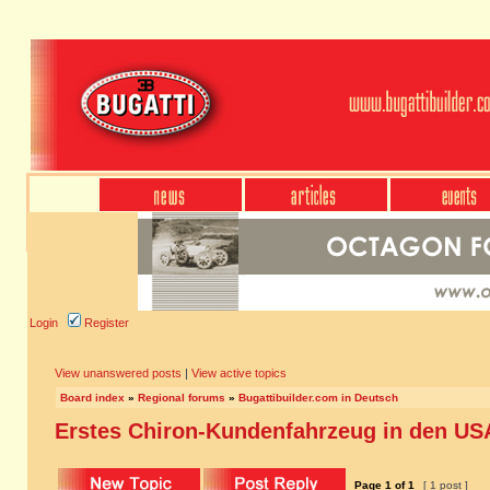
Login
Register
View unanswered posts
|
View active topics
Board index
»
Regional forums
»
Bugattibuilder.com in Deutsch
Erstes Chiron-Kundenfahrzeug in den US
Page
1
of
1
[ 1 post ]