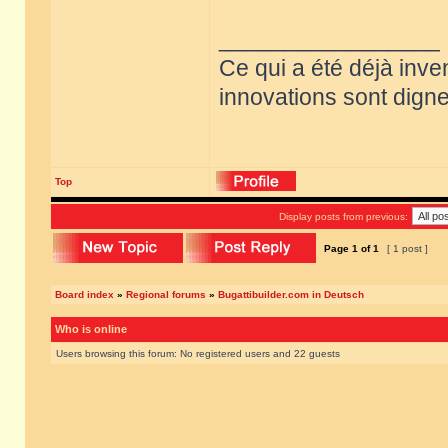
_________________
Ce qui a été déjà inve
innovations sont dignes
Top
Display posts from previous:
Page
1
of
1
[ 1 post ]
Board index
»
Regional forums
»
Bugattibuilder.com in Deutsch
Who is online
Users browsing this forum: No registered users and 22 guests