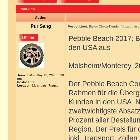
Print view
Author
Pur Sang
Post subject:
Erstes Chiron-Kundenfahrzeug in 
Pebble Beach 2017: Bu
den USA aus
Molsheim/Monterey, 2
Joined:
Mon May 15, 2006 5:30
pm
Der Pebble Beach Con
Posts:
1650
Location:
Molsheim - France
Rahmen für die Überga
Kunden in den USA. N
zweitwichtigste Absa
Prozent aller Bestell
Region. Der Preis für
inkl. Transport, Zölle