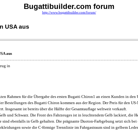
Bugattibuilder.com forum
http://www.bugattibuilder.com/forum/
en USA aus
USA aus
eug in
ten Rahmen für die Übergabe des ersten Bugatti Chiron1 an einen Kunden in den 
er Bestellungen des Bugatti Chiron kommen aus der Region. Der Preis für den US-M
t. Insgesamt ist bereits über die Hälfte der Gesamtauflage weltweit verkauft.
Gelb und Schwarz. Die Front des Fahrzeuges ist in leuchtendem Gelb lackiert, die 
ie sind ebenfalls in Gelb gehalten. Die prägnante Duoton-Farbgebung setzt sich bei 
erkleidungen sowie die C-förmige Trennlinie im Fahrgastraum sind in gelbem Leder 