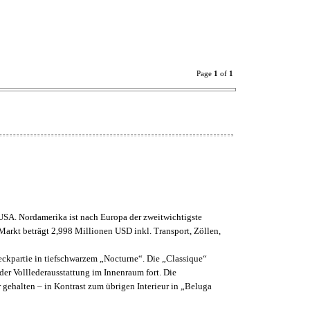
Page
1
of
1
USA. Nordamerika ist nach Europa der zweitwichtigste
arkt beträgt 2,998 Millionen USD inkl. Transport, Zöllen,
Heckpartie in tiefschwarzem „Nocturne“. Die „Classique“
der Volllederausstattung im Innenraum fort. Die
gehalten – in Kontrast zum übrigen Interieur in „Beluga