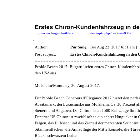
Erstes Chiron-Kundenfahrzeug in d
http://www.bugattibuilder.com/forum/viewtopic.php?f=22&t=8307
Author:
Pur Sang
[ Tue Aug 22, 2017 6:51 am ]
Post subject:
Erstes Chiron-Kundenfahrzeug in den 
Pebble Beach 2017: Bugatti liefert erstes Chiron-Kundenfahrz
den USA aus
Molsheim/Monterey, 20. August 2017.
Der Pebble Beach Concours d’Elegance 2017 bietet den perfek
Absatzmarkt der Luxusmarke aus Molsheim. Ca. 30 Prozent all
Steuern und Abgaben. Der Chiron ist auf 500 Fahrzeuge limitier
Der erste US-Chiron ist zweifelsohne ein echter Hingucker in 
Felgen, das Hufeisen und das Zierteil der markanten Seitenlin
Sitzinnenflächen, die Armauflage der Mittelkonsole, die Türv
Black“ schwarzem Leder.