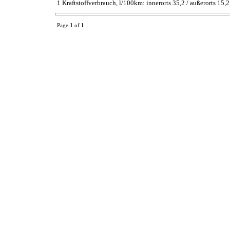
1 Kraftstoffverbrauch, l/100km: innerorts 35,2 / außerorts 15
Page
1
of
1