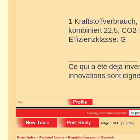
1 Kraftstoffverbrauch, 
kombiniert 22,5; CO2-
Effizienzklasse: G
_________________
Ce qui a été déjà inve
innovations sont dignes
Top
Display posts from previous:
Page
1
of
1
[ 1 post ]
Board index
»
Regional forums
»
Bugattibuilder.com in Deutsch