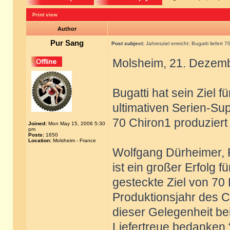
Print view
Author
Pur Sang
Post subject:
Jahresziel erreicht: Bugatti liefert 
Molsheim, 21. Dezem
Bugatti hat sein Ziel f
ultimativen Serien-Su
70 Chiron1 produziert
Joined:
Mon May 15, 2006 5:30
pm
Posts:
1650
Location:
Molsheim - France
Wolfgang Dürheimer, P
ist ein großer Erfolg 
gesteckte Ziel von 70
Produktionsjahr des C
dieser Gelegenheit bei
Liefertreue bedanken.