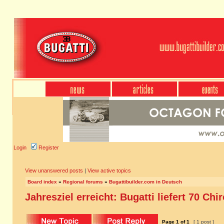
Login
Register
View unanswered posts
|
View active topics
Board index
»
Regional forums
»
Bugattibuilder.com in Deutsch
Jahresziel erreicht: Bugatti liefert 70 Chi
Page
1
of
1
[ 1 post ]