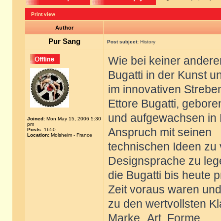
Print view
Author
Pur Sang
Post subject:
History
Wie bei keiner ander
Bugatti in der Kunst u
im innovativen Strebe
Ettore Bugatti, gebore
und aufgewachsen in M
Joined:
Mon May 15, 2006 5:30
pm
Anspruch mit seinen
Posts:
1650
Location:
Molsheim - France
technischen Ideen zu 
Designsprache zu leg
die Bugatti bis heute 
Zeit voraus waren und
zu den wertvollsten K
Marke „Art, Forme,