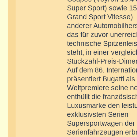
Super Sport) sowie 1
Grand Sport Vitesse).
anderer Automobilherst
das für zuvor unerreic
technische Spitzenlei
steht, in einer verglei
Stückzahl-Preis-Dimen
Auf dem 86. Internati
präsentiert Bugatti als
Weltpremiere seine ne
enthüllt die französis
Luxusmarke den leistu
exklusivsten Serien-
Supersportwagen der W
Serienfahrzeugen erb