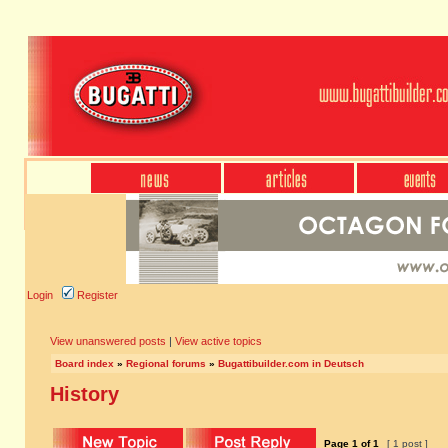
Login
Register
View unanswered posts
|
View active topics
Board index
»
Regional forums
»
Bugattibuilder.com in Deutsch
History
Page
1
of
1
[ 1 post ]