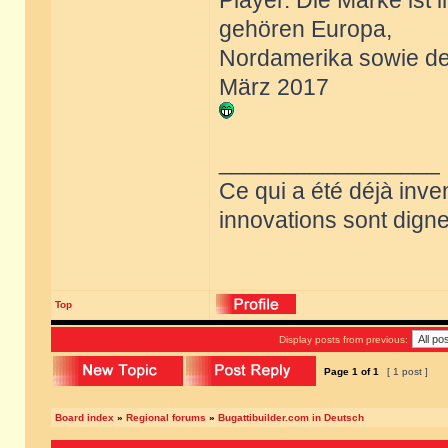
Player. Die Marke ist
gehören Europa,
Nordamerika sowie de
März 2017
_________________
Ce qui a été déjà inve
innovations sont dignes
Top
Display posts from previous:
Page
1
of
1
[ 1 post ]
Board index
»
Regional forums
»
Bugattibuilder.com in Deutsch