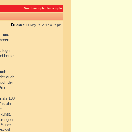
Previous topic
|
Next topic
Posted:
Fri May 05, 2017 4:06 pm
st und
eboren
u legen,
nd heute
auch
oder auch
auch der
rix-
r als 100
Wurzeln
ve
skunst.
derungen
4 Super
rekord