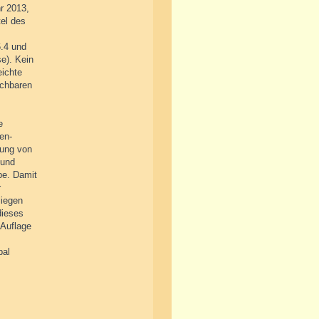
r 2013,
el des
6.4 und
e). Kein
eichte
ichbaren
e
en-
tung von
 und
be. Damit
r
liegen
dieses
 Auflage
bal