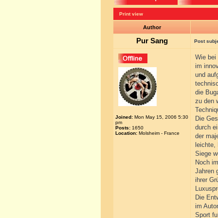
Print view
Author
Pur Sang
Post subj
Wie bei
im inno
und auf
technis
die Buga
zu den 
Techniq
Joined:
Mon May 15, 2006 5:30
Die Ges
pm
durch ei
Posts:
1650
Location:
Molsheim - France
der maj
leichte
Siege we
Noch im
Jahren g
ihrer G
Luxuspr
Die Ent
im Auto
Sport f