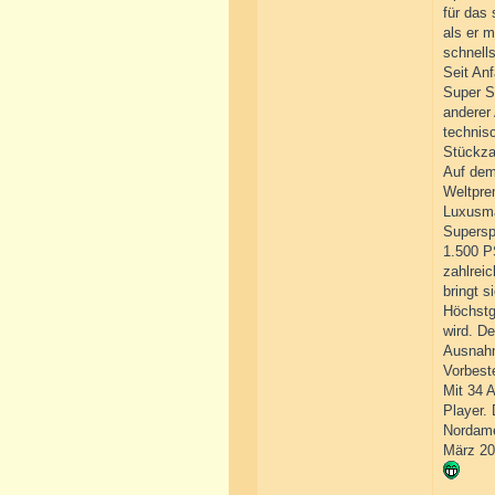
für das
als er 
schnell
Seit An
Super S
anderer 
technisc
Stückza
Auf dem 
Weltprem
Luxusma
Supersp
1.500 P
zahlrei
bringt s
Höchstg
wird. D
Ausnahm
Vorbeste
Mit 34 A
Player.
Nordame
März 2