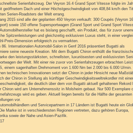
 schnellste Serienfahrzeug. Der Veyron 16.4 Grand Sport Vitesse folgte im Jah
mit geöffnetem Dach und einer Höchstgeschwindigkeit von 408,84 km/h den Tit
sten Serien-Roadsters der Welt errang.
fang 2015 sind alle der geplanten 450 Veyron verkauft: 300 Coupés (Veyron 1
port) sowie 150 offene Supersportwagen (Grand Sport und Grand Sport Vitess
Automobilhersteller hat es bislang geschafft, ein Produkt, das für zuvor unerr
he Spitzenleistungen und gleichzeitig exklusiven Luxus steht, in einer vergle
hl-Preis-Dimension erfolgreich zu vermarkten.
86. Internationalen Automobil-Salon in Genf 2016 präsentiert Bugatti als
iere seine neueste Kreation. Mit dem Bugatti Chiron enthüllt die französisch
rke den leistungsstärksten, schnellsten, luxuriösesten und exklusivsten Seri
ortwagen der Welt. Mit einer nie zuvor von Serienfahrzeugen erbrachten Leis
S, einem sagenhaften Drehmoment von 1.600 Nm bei 2.000 bis 6.000 U/min.
chen technischen Innovationen setzt der Chiron in jeder Hinsicht neue Maßstä
ich der Chiron in Stellung als künftiger Geschwindigkeitsweltrekordler mit eine
eschwindigkeit, die deutlich über dem von Bugatti aktuell gehaltenen Rekord 
er Chiron wird am Unternehmenssitz in Molsheim gebaut. Nur 500 Exemplare 
efahrzeugs wird es geben. Aktuell liegen bereits für die Hälfte der gesamten
llungen vor.
utomobilhändlern und Servicepartnern in 17 Ländern ist Bugatti heute ein Glo
 Die Marke ist in verschiedensten Regionen vertreten, dazu gehören Europa,
rika sowie der Nahe und Asien-Pazifik.
017