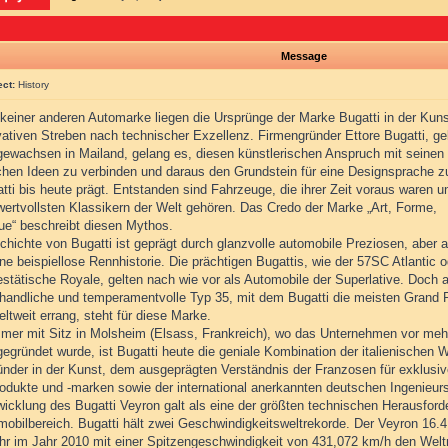
Message
ect:
History
 keiner anderen Automarke liegen die Ursprünge der Marke Bugatti in der Kun
vativen Streben nach technischer Exzellenz. Firmengründer Ettore Bugatti, g
gewachsen in Mailand, gelang es, diesen künstlerischen Anspruch mit seinen
chen Ideen zu verbinden und daraus den Grundstein für eine Designsprache z
tti bis heute prägt. Entstanden sind Fahrzeuge, die ihrer Zeit voraus waren u
wertvollsten Klassikern der Welt gehören. Das Credo der Marke „Art, Forme,
ue“ beschreibt diesen Mythos.
chichte von Bugatti ist geprägt durch glanzvolle automobile Preziosen, aber 
ne beispiellose Rennhistorie. Die prächtigen Bugattis, wie der 57SC Atlantic 
estätische Royale, gelten nach wie vor als Automobile der Superlative. Doch 
, handliche und temperamentvolle Typ 35, mit dem Bugatti die meisten Grand P
ltweit errang, steht für diese Marke.
mer mit Sitz in Molsheim (Elsass, Frankreich), wo das Unternehmen vor meh
egründet wurde, ist Bugatti heute die geniale Kombination der italienischen 
ründer in der Kunst, dem ausgeprägten Verständnis der Franzosen für exklusi
odukte und -marken sowie der international anerkannten deutschen Ingenieur
wicklung des Bugatti Veyron galt als eine der größten technischen Herausfor
mobilbereich. Bugatti hält zwei Geschwindigkeitsweltrekorde. Der Veyron 16.
uhr im Jahr 2010 mit einer Spitzengeschwindigkeit von 431,072 km/h den Welt