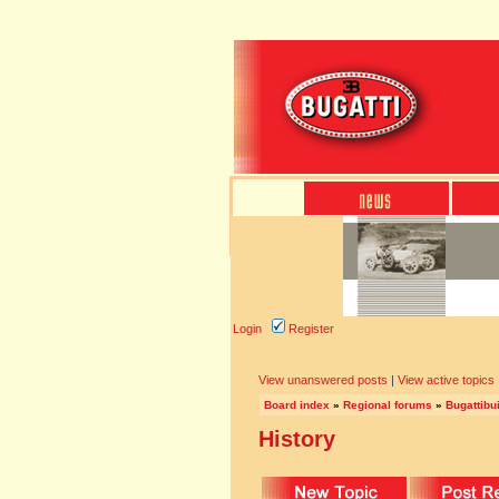
Login
Register
View unanswered posts
|
View active topics
Board index
»
Regional forums
»
Bugattibu
History