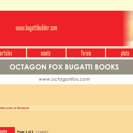
ilder.com in Deutsch
Page
1
of
1
[ 1 post ]