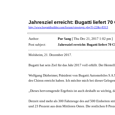
Jahresziel erreicht: Bugatti liefert 7
http://www.bugattibuilder.com/forum/viewtopic.php?f=22&t=8313
Author:
Pur Sang
[ Thu Dec 21, 2017 1:02 pm ]
Post subject:
Jahresziel erreicht: Bugatti liefert 70 
Molsheim, 21. Dezember 2017.
Bugatti hat sein Ziel für das Jahr 2017 voll erfüllt. Der Hers
Wolfgang Dürheimer, Präsident von Bugatti Automobiles S.A.S.:
des Chiron erreicht haben. Ich möchte mich bei dieser Gelegen
„Dieses hervorragende Ergebnis ist auch deshalb so wichtig, da
Derzeit sind mehr als 300 Fahrzeuge des auf 500 Einheiten s
und 23 Prozent aus dem Mittleren Osten. Die restlichen 8 Proze