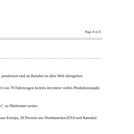
Page
1
of
1
n1 produziert und an Kunden in aller Welt übergeben.
el von 70 Fahrzeugen bereits im ersten vollen Produktionsjahr
n“, so Dürheimer weiter.
en aus Europa, 26 Prozent aus Nordamerika (USA und Kanada)