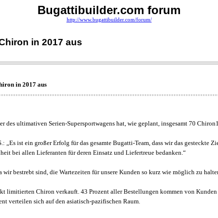
Bugattibuilder.com forum
http://www.bugattibuilder.com/forum/
0 Chiron in 2017 aus
Chiron in 2017 aus
teller des ultimativen Serien-Supersportwagens hat, wie geplant, insgesamt 70 Chiro
 „Es ist ein großer Erfolg für das gesamte Bugatti-Team, dass wir das gesteckte Zi
heit bei allen Lieferanten für deren Einsatz und Liefertreue bedanken.“
 wir bestrebt sind, die Wartezeiten für unsere Kunden so kurz wie möglich zu halte
trikt limitierten Chiron verkauft. 43 Prozent aller Bestellungen kommen von Kund
nt verteilen sich auf den asiatisch-pazifischen Raum.