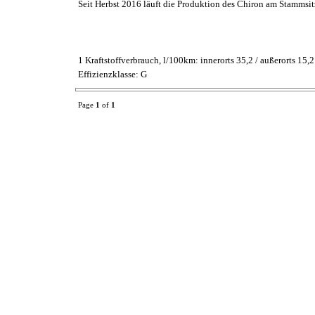
Seit Herbst 2016 läuft die Produktion des Chiron am Stammsit
1 Kraftstoffverbrauch, l/100km: innerorts 35,2 / außerorts 15
Effizienzklasse: G
Page
1
of
1